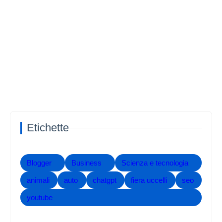
Etichette
Blogger
Business
Scienza e tecnologia
animali
auto
chatgpt
fiera uccelli
seo
youtube