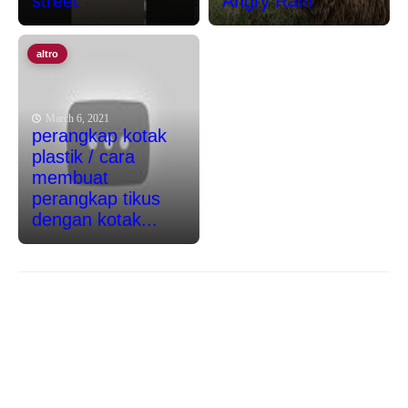
street
Angry Ram
altro
March 6, 2021
perangkap kotak
plastik / cara
membuat
perangkap tikus
dengan kotak...