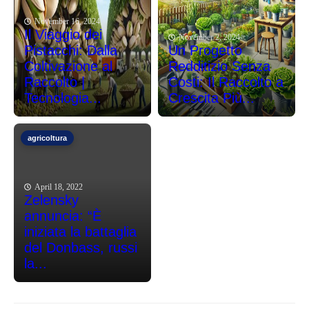
November 16, 2024
Il Viaggio dei
November 2, 2024
Pistacchi: Dalla
Un Progetto
Coltivazione al
Redditizio Senza
Raccolto |
Costi: Il Raccolto a
Tecnologia...
Crescita Più...
agricoltura
April 18, 2022
Zelensky
annuncia: “È
iniziata la battaglia
del Donbass, russi
la...