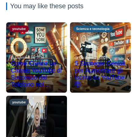
You may like these posts
youtube
Scienza e tecnologia
December 24, 2024
December 21, 2024
Come Creare un
5 Strategie Geniali
Canale YouTube di
per Aumentare gli
Successo dal
Iscritti su YouTube
Telefono nel...
🤯
youtube