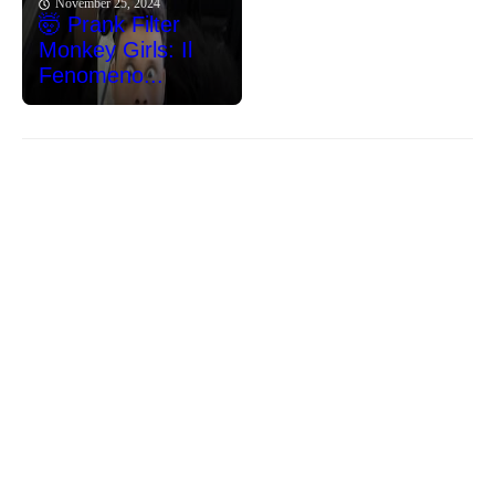
November 25, 2024
🤯 Prank Filter
Monkey Girls: Il
Fenomeno...