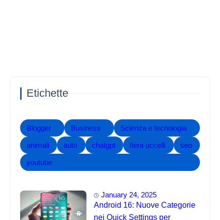
Etichette
Blogger
Business
Scienza e tecnologia
animali
auto
chatgpt
fiera uccelli
seo
youtube
January 24, 2025
Android 16: Nuove Categorie
nei Quick Settings per