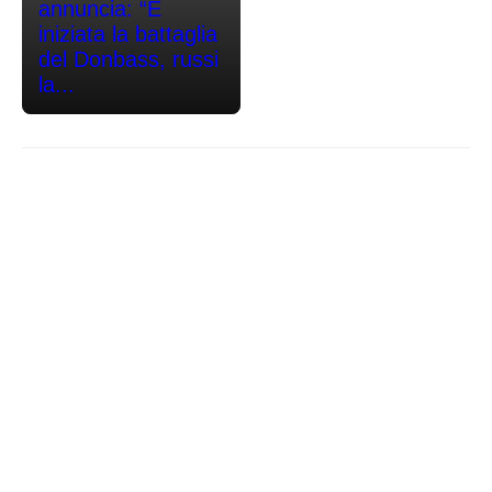
annuncia: “È
iniziata la battaglia
del Donbass, russi
la...