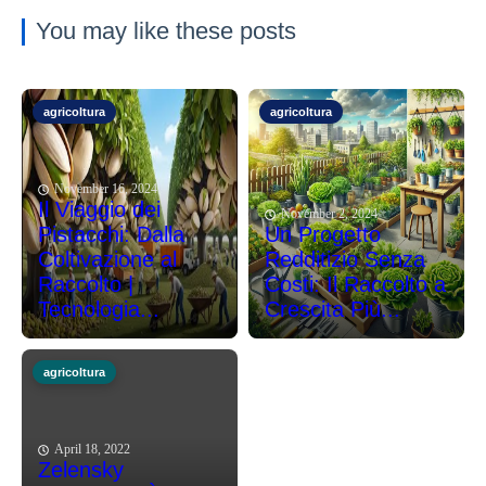
You may like these posts
agricoltura
agricoltura
November 16, 2024
Il Viaggio dei
November 2, 2024
Pistacchi: Dalla
Un Progetto
Coltivazione al
Redditizio Senza
Raccolto |
Costi: Il Raccolto a
Tecnologia...
Crescita Più...
agricoltura
April 18, 2022
Zelensky