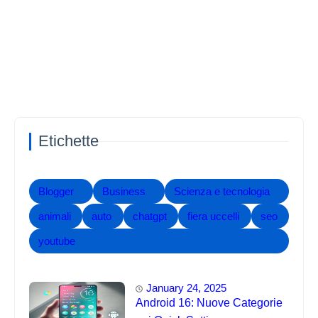
Etichette
Blogger
Business
Scienza e tecnologia
animali
auto
chatgpt
fiera uccelli
seo
youtube
January 24, 2025
Android 16: Nuove Categorie