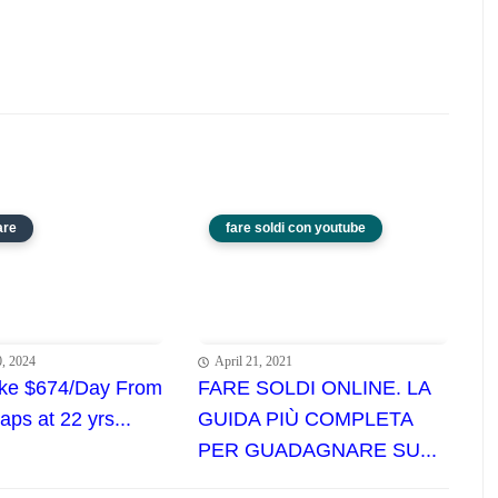
are
fare soldi con youtube
, 2024
April 21, 2021
ke $674/Day From
FARE SOLDI ONLINE. LA
ps at 22 yrs...
GUIDA PIÙ COMPLETA
PER GUADAGNARE SU...