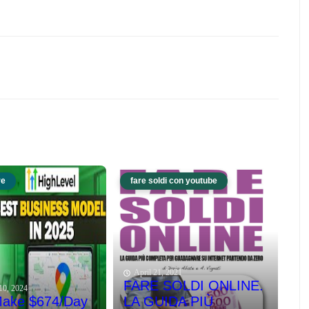
re
fare soldi con youtube
April 21, 2021
FARE SOLDI ONLINE.
10, 2024
Make $674/Day
LA GUIDA PIÙ