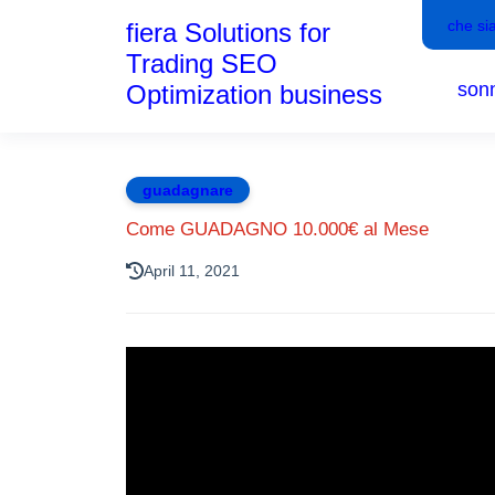
che si
fiera Solutions for
Trading SEO
son
Optimization business
guadagnare
Come GUADAGNO 10.000€ al Mese
April 11, 2021