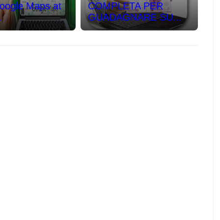
oogle Maps at
COMPLETA PER
.
GUADAGNARE SU...