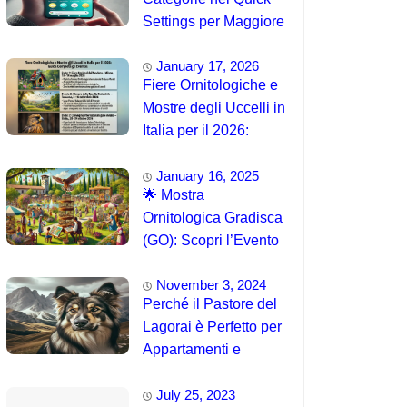
Settings per Maggiore
Accessibilità
January 17, 2026
Fiere Ornitologiche e
Mostre degli Uccelli in
Italia per il 2026:
Guida Completa agli
January 16, 2025
Eventi 🐦
🌟 Mostra
Ornitologica Gradisca
(GO): Scopri l’Evento
del 15 Agosto 2025!
November 3, 2024
Perché il Pastore del
Lagorai è Perfetto per
Appartamenti e
Famiglie
July 25, 2023