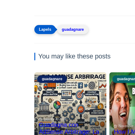
guadagnare
You may like these posts
guadagnare
guadagna
January 3, 2025
Guadagna con
November 
AdSense Arbitrage: La
How I 