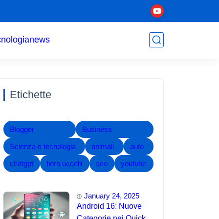
cnologia
news
Etichette
Blogger
Business
Scienza e tecnologia
animali
auto
chatgpt
fiera uccelli
seo
youtube
January 24, 2025
Android 16: Nuove
Categorie nei Quick