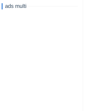
Capacità di
ads multi
Addestramento