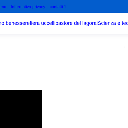
amo
Informativa privacy
contatti 1
no benessere
fiera uccelli
pastore del lagorai
Scienza e te