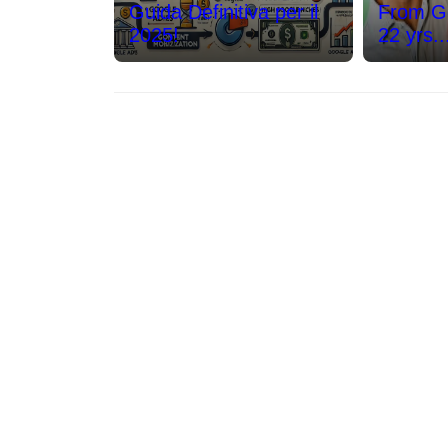
Guida Definitiva per il
From G
2025!
22 yrs..