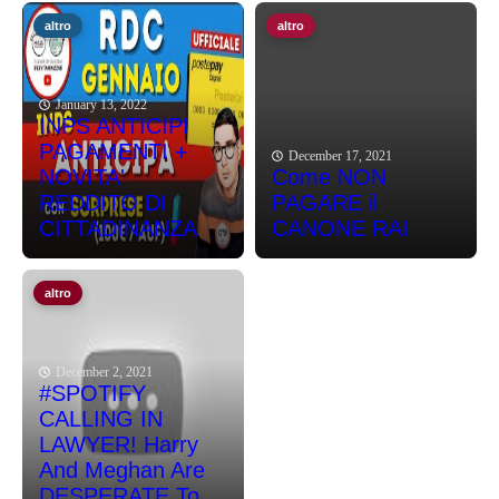
altro
altro
January 13, 2022
INPS ANTICIPI
PAGAMENTI +
December 17, 2021
NOVITA'
Come NON
REDDITO DI
PAGARE il
CITTADINANZA
CANONE RAI
altro
December 2, 2021
#SPOTIFY
CALLING IN
LAWYER! Harry
And Meghan Are
DESPERATE To...