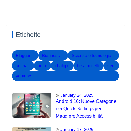
Etichette
Blogger
Business
Scienza e tecnologia
animali
auto
chatgpt
fiera uccelli
seo
youtube
January 24, 2025
Android 16: Nuove Categorie
nei Quick Settings per
Maggiore Accessibilità
January 17, 2026