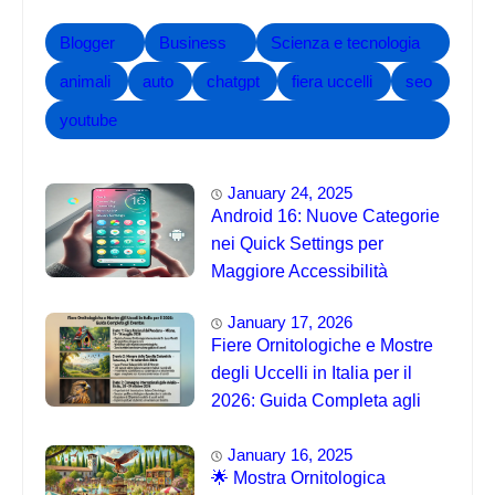
Blogger
Business
Scienza e tecnologia
animali
auto
chatgpt
fiera uccelli
seo
youtube
January 24, 2025
Android 16: Nuove Categorie
nei Quick Settings per
Maggiore Accessibilità
January 17, 2026
Fiere Ornitologiche e Mostre
degli Uccelli in Italia per il
2026: Guida Completa agli
Eventi 🐦
January 16, 2025
🌟 Mostra Ornitologica