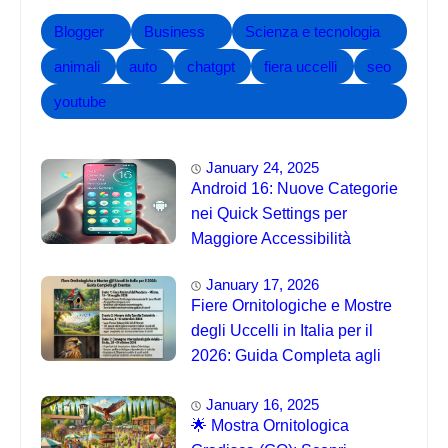
Blogger
Business
Scienza e tecnologia
animali
auto
chatgpt
fiera uccelli
seo
youtube
January 24, 2025
Android 16: Nuove Categorie
nei Quick Settings per
Maggiore Accessibilità
January 17, 2026
Fiere Ornitologiche e Mostre
degli Uccelli in Italia per il
2026: Guida Completa agli
Eventi 🐦
January 16, 2025
🌟 Mostra Ornitologica