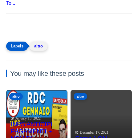
To...
altro
You may like these posts
altro
altro
January 13, 2022
INPS ANTICIPI
PAGAMENTI +
December 17, 2021