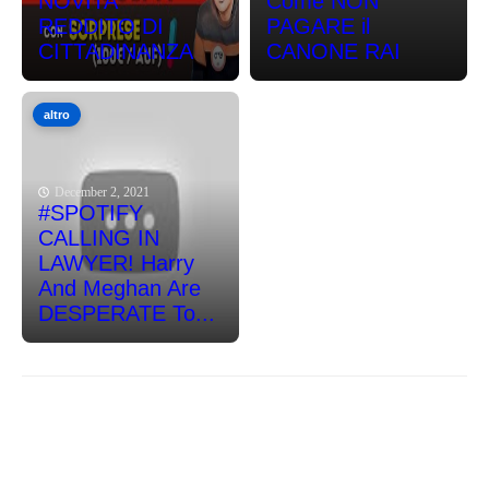
NOVITA'
Come NON
REDDITO DI
PAGARE il
CITTADINANZA
CANONE RAI
altro
December 2, 2021
#SPOTIFY
CALLING IN
LAWYER! Harry
And Meghan Are
DESPERATE To...