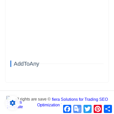
AddToAny
all rights are save ©
fiera Solutions for Trading SEO
Optimization business
Facebook
Google
Twitter
Pintere
S
Translate