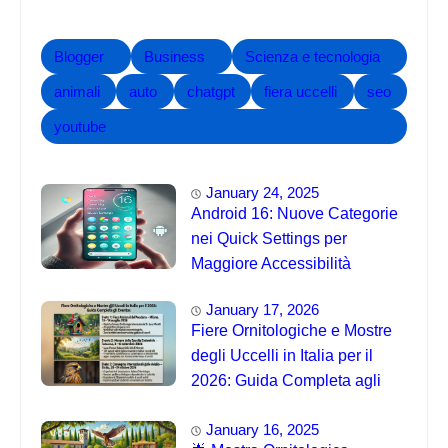
Blogger
Business
Scienza e tecnologia
animali
auto
chatgpt
fiera uccelli
seo
youtube
January 24, 2025
Android 16: Nuove Categorie
nei Quick Settings per
Maggiore Accessibilità
January 17, 2026
Fiere Ornitologiche e Mostre
degli Uccelli in Italia per il
2026: Guida Completa agli
Eventi 🐦
January 16, 2025