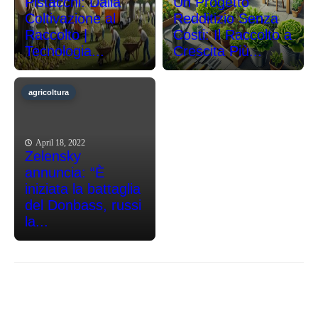
Pistacchi: Dalla
Un Progetto
Coltivazione al
Redditizio Senza
Raccolto |
Costi: Il Raccolto a
Tecnologia...
Crescita Più...
agricoltura
April 18, 2022
Zelensky
annuncia: “È
iniziata la battaglia
del Donbass, russi
la...