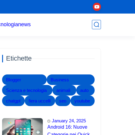
cnologia
news
Etichette
Blogger
Business
Scienza e tecnologia
animali
auto
chatgpt
fiera uccelli
seo
youtube
January 24, 2025
Android 16: Nuove
Categorie nei Quick