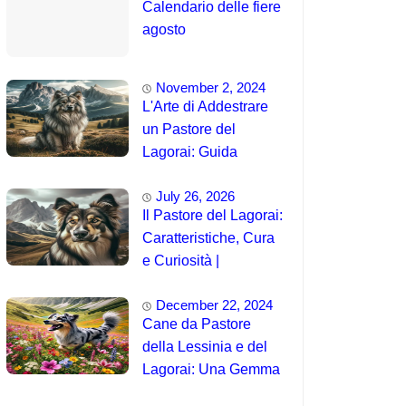
Calendario delle fiere
agosto
November 2, 2024
L'Arte di Addestrare
un Pastore del
Lagorai: Guida
Completa per
July 26, 2026
Principianti
Il Pastore del Lagorai:
Caratteristiche, Cura
e Curiosità |
Intelligenza e
December 22, 2024
Capacità di
Cane da Pastore
Addestramento
della Lessinia e del
Lagorai: Una Gemma
Unica delle Alpi 🤯