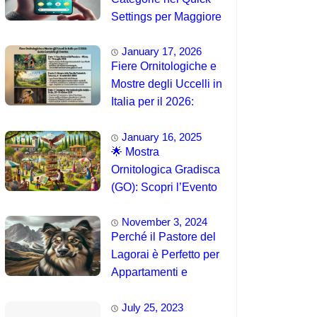
Settings per Maggiore
Accessibilità
January 17, 2026
Fiere Ornitologiche e
Mostre degli Uccelli in
Italia per il 2026:
Guida Completa agli
January 16, 2025
Eventi 🐦
🌟 Mostra
Ornitologica Gradisca
(GO): Scopri l’Evento
del 15 Agosto 2025!
November 3, 2024
Perché il Pastore del
Lagorai è Perfetto per
Appartamenti e
Famiglie
July 25, 2023