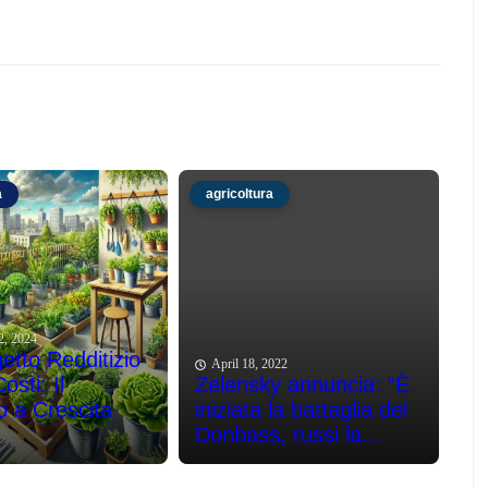
a
agricoltura
2, 2024
etto Redditizio
April 18, 2022
sti: Il
Zelensky annuncia: “È
o a Crescita
iniziata la battaglia del
Donbass, russi la...