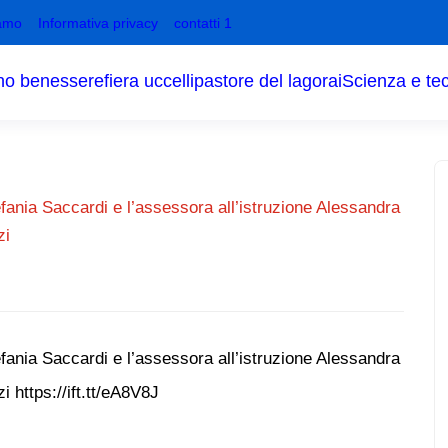
amo
Informativa privacy
contatti 1
no benessere
fiera uccelli
pastore del lagorai
Scienza e te
ania Saccardi e l’assessora all’istruzione Alessandra
zi
ania Saccardi e l’assessora all’istruzione Alessandra
i https://ift.tt/eA8V8J