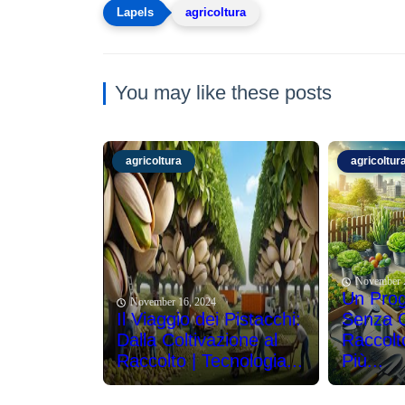
agricoltura
You may like these posts
agricoltura
agricoltur
November 
Un Prog
November 16, 2024
Il Viaggio dei Pistacchi:
Senza Co
Dalla Coltivazione al
Raccolt
Raccolto | Tecnologia...
Più...