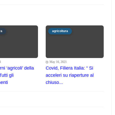
ra
agricoltura
1
May 16, 2021
rni ‘agricoli’ della
Covid, Filiera Italia: “ Si
tti gli
acceleri su riaperture al
enti
chiuso...