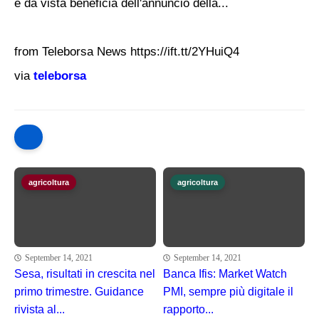
e da vista beneficia dell'annuncio della...
from Teleborsa News https://ift.tt/2YHuiQ4
via
teleborsa
agricoltura
agricoltura
September 14, 2021
September 14, 2021
Sesa, risultati in crescita nel
Banca Ifis: Market Watch
primo trimestre. Guidance
PMI, sempre più digitale il
rivista al...
rapporto...