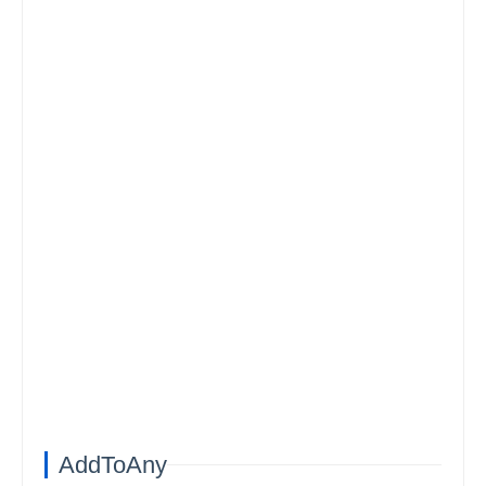
AddToAny