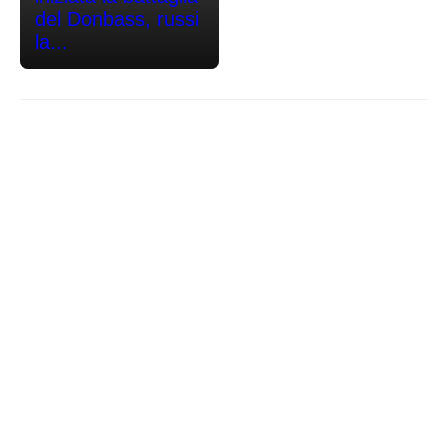
del Donbass, russi
la...