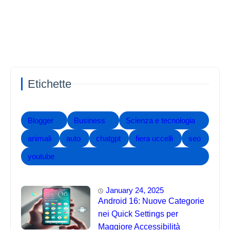
Etichette
Blogger
Business
Scienza e tecnologia
animali
auto
chatgpt
fiera uccelli
seo
youtube
January 24, 2025
Android 16: Nuove Categorie
nei Quick Settings per
Maggiore Accessibilità