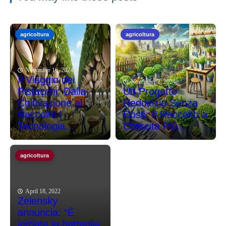
agricoltura
agricoltura
November 16, 2024
Il Viaggio dei
November 2, 2024
Pistacchi: Dalla
Un Progetto
Coltivazione al
Redditizio Senza
Raccolto |
Costi: Il Raccolto a
Tecnologia...
Crescita Più...
agricoltura
April 18, 2022
Zelensky
annuncia: “È
iniziata la battaglia