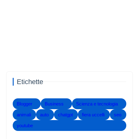
Etichette
Blogger
Business
Scienza e tecnologia
animali
auto
chatgpt
fiera uccelli
seo
youtube