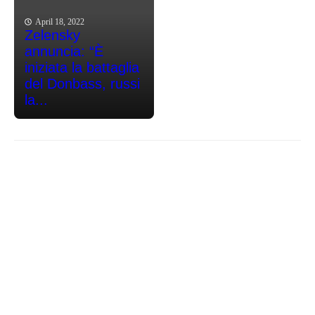
April 18, 2022
Zelensky
annuncia: “È
iniziata la battaglia
del Donbass, russi
la...