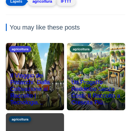
agricoltura
IFTTT
You may like these posts
agricoltura
agricoltura
November 16, 2024
Il Viaggio dei
November 2, 2024
Pistacchi: Dalla
Un Progetto
Coltivazione al
Redditizio Senza
Raccolto |
Costi: Il Raccolto a
Tecnologia...
Crescita Più...
agricoltura