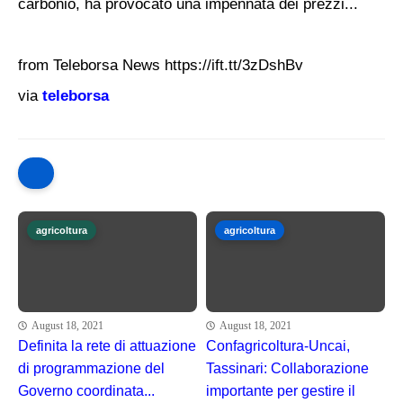
carbonio, ha provocato una impennata dei prezzi...
from Teleborsa News https://ift.tt/3zDshBv
via
teleborsa
agricoltura
agricoltura
August 18, 2021
August 18, 2021
Definita la rete di attuazione
Confagricoltura-Uncai,
di programmazione del
Tassinari: Collaborazione
Governo coordinata...
importante per gestire il