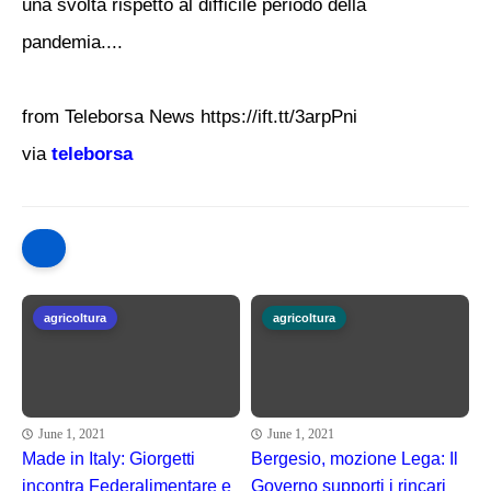
una svolta rispetto al difficile periodo della
pandemia....
from Teleborsa News https://ift.tt/3arpPni
via
teleborsa
agricoltura
agricoltura
June 1, 2021
June 1, 2021
Made in Italy: Giorgetti
Bergesio, mozione Lega: Il
incontra Federalimentare e
Governo supporti i rincari