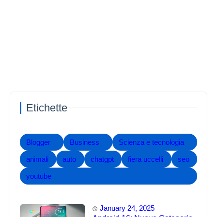
Etichette
Blogger
Business
Scienza e tecnologia
animali
auto
chatgpt
fiera uccelli
seo
youtube
January 24, 2025