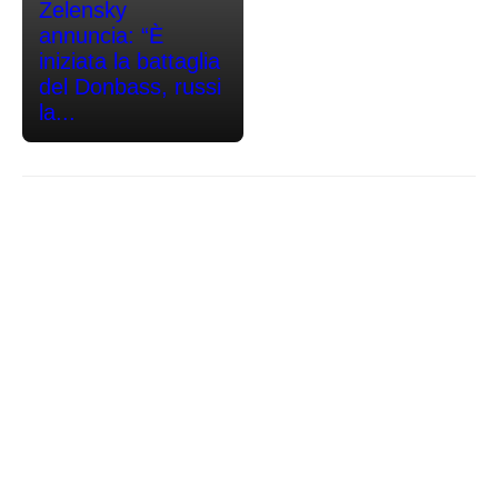
Zelensky
annuncia: “È
iniziata la battaglia
del Donbass, russi
la...