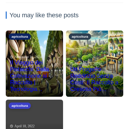
You may like these posts
agricoltura
agricoltura
November 16, 2024
Il Viaggio dei
November 2, 2024
Pistacchi: Dalla
Un Progetto
Coltivazione al
Redditizio Senza
Raccolto |
Costi: Il Raccolto a
Tecnologia...
Crescita Più...
agricoltura
April 18, 2022