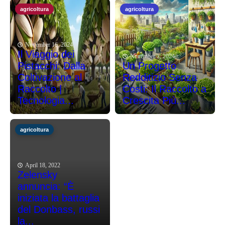
agricoltura
agricoltura
November 16, 2024
Il Viaggio dei
November 2, 2024
Pistacchi: Dalla
Un Progetto
Coltivazione al
Redditizio Senza
Raccolto |
Costi: Il Raccolto a
Tecnologia...
Crescita Più...
agricoltura
April 18, 2022
Zelensky
annuncia: “È
iniziata la battaglia
del Donbass, russi
la...