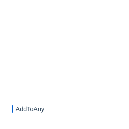
AddToAny