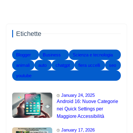
Etichette
Blogger
Business
Scienza e tecnologia
animali
auto
chatgpt
fiera uccelli
seo
youtube
January 24, 2025
Android 16: Nuove Categorie
nei Quick Settings per
Maggiore Accessibilità
January 17, 2026