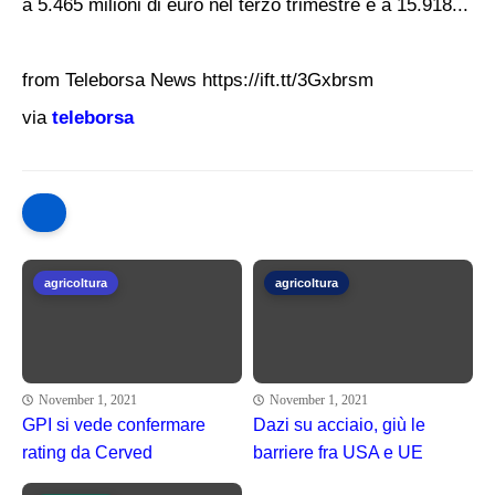
a 5.465 milioni di euro nel terzo trimestre e a 15.918...
from Teleborsa News https://ift.tt/3Gxbrsm
via
teleborsa
agricoltura
agricoltura
November 1, 2021
November 1, 2021
GPI si vede confermare
Dazi su acciaio, giù le
rating da Cerved
barriere fra USA e UE