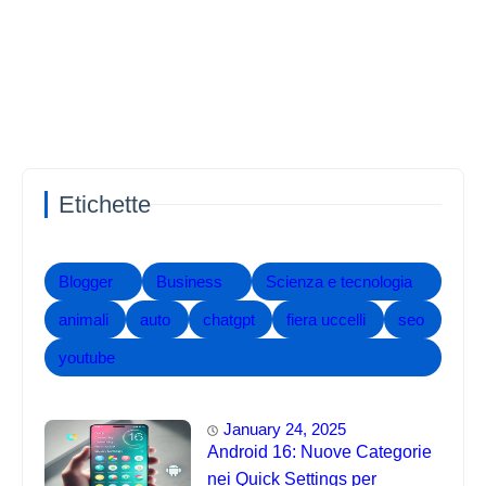
Etichette
Blogger
Business
Scienza e tecnologia
animali
auto
chatgpt
fiera uccelli
seo
youtube
January 24, 2025
Android 16: Nuove Categorie
nei Quick Settings per