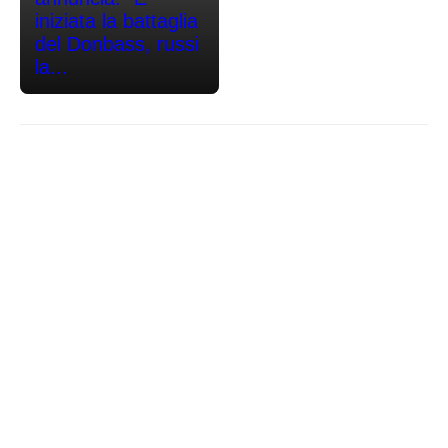
iniziata la battaglia
del Donbass, russi
la...