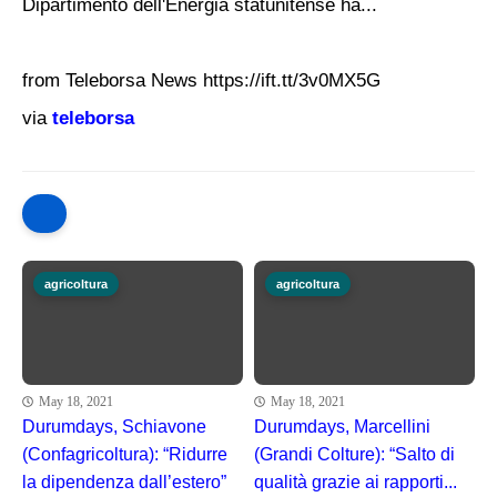
Dipartimento dell'Energia statunitense ha...
from Teleborsa News https://ift.tt/3v0MX5G
via
teleborsa
agricoltura
agricoltura
May 18, 2021
May 18, 2021
Durumdays, Schiavone
Durumdays, Marcellini
(Confagricoltura): “Ridurre
(Grandi Colture): “Salto di
la dipendenza dall’estero”
qualità grazie ai rapporti...