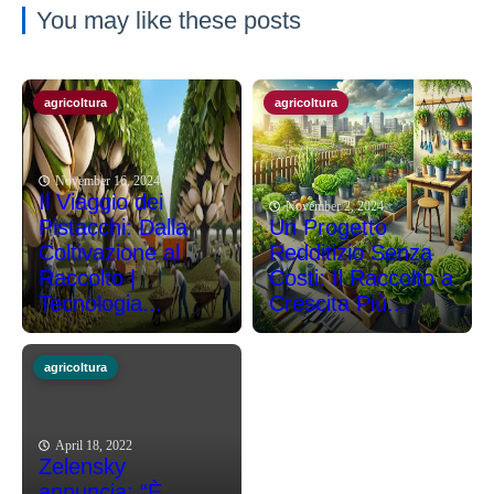
You may like these posts
agricoltura
agricoltura
November 16, 2024
Il Viaggio dei
November 2, 2024
Pistacchi: Dalla
Un Progetto
Coltivazione al
Redditizio Senza
Raccolto |
Costi: Il Raccolto a
Tecnologia...
Crescita Più...
agricoltura
April 18, 2022
Zelensky
annuncia: “È