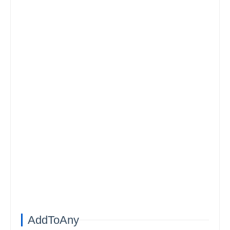
AddToAny