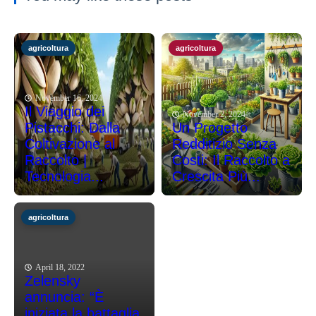
agricoltura
agricoltura
November 16, 2024
Il Viaggio dei
November 2, 2024
Pistacchi: Dalla
Un Progetto
Coltivazione al
Redditizio Senza
Raccolto |
Costi: Il Raccolto a
Tecnologia...
Crescita Più...
agricoltura
April 18, 2022
Zelensky
annuncia: “È
iniziata la battaglia