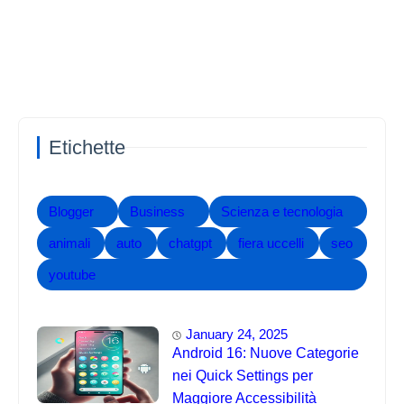
Etichette
Blogger
Business
Scienza e tecnologia
animali
auto
chatgpt
fiera uccelli
seo
youtube
January 24, 2025
Android 16: Nuove Categorie
nei Quick Settings per
Maggiore Accessibilità