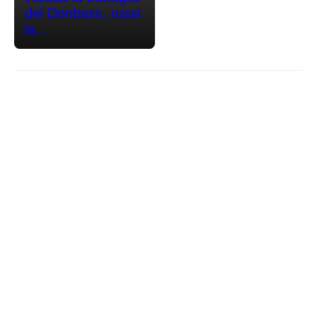
del Donbass, russi
la...