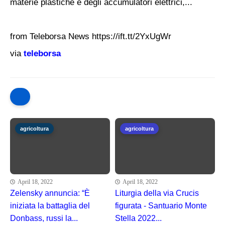
materie plastiche e degli accumulatori elettrici,...
from Teleborsa News https://ift.tt/2YxUgWr
via
teleborsa
agricoltura
agricoltura
April 18, 2022
April 18, 2022
Zelensky annuncia: “È
Liturgia della via Crucis
iniziata la battaglia del
figurata - Santuario Monte
Donbass, russi la...
Stella 2022...