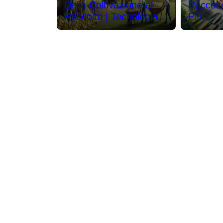
Dalla Coltivazione al
Raccolt
Raccolto | Tecnologia...
Più...