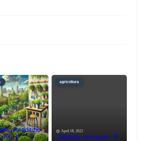
a
agricoltura
2, 2024
etto Redditizio
April 18, 2022
sti: Il
Zelensky annuncia: “È