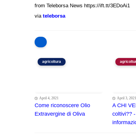
from Teleborsa News https://ift.tt/3EDoAi1
via
teleborsa
agricoltura
agricoltu
April 4, 2021
April 3, 202
Come riconoscere Olio
A CHI VE
Extravergine di Oliva
coltivi?? -
informazi