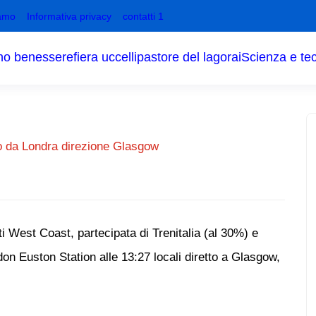
amo
Informativa privacy
contatti 1
no benessere
fiera uccelli
pastore del lagorai
Scienza e te
to da Londra direzione Glasgow
i West Coast, partecipata di Trenitalia (al 30%) e
on Euston Station alle 13:27 locali diretto a Glasgow,