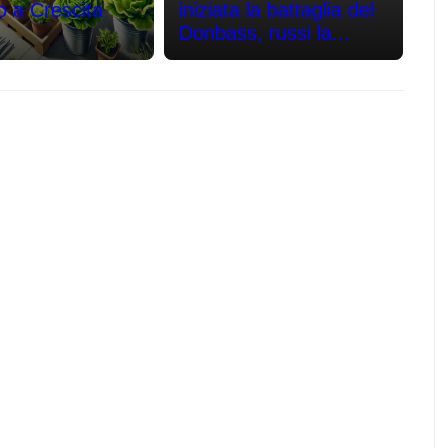
o a Crescita
iniziata la battaglia del
Donbass, russi la...