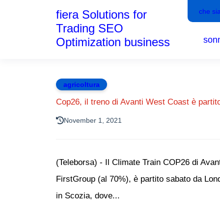
che si
fiera Solutions for
Trading SEO
son
Optimization business
agricoltura
Cop26, il treno di Avanti West Coast è parti
November 1, 2021
(Teleborsa) - Il Climate Train COP26 di Avant
FirstGroup (al 70%), è partito sabato da Lond
in Scozia, dove...