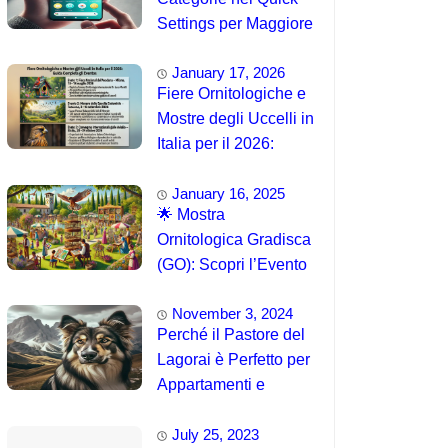
Settings per Maggiore
Accessibilità
January 17, 2026
Fiere Ornitologiche e
Mostre degli Uccelli in
Italia per il 2026:
Guida Completa agli
January 16, 2025
Eventi 🐦
🌟 Mostra
Ornitologica Gradisca
(GO): Scopri l’Evento
del 15 Agosto 2025!
November 3, 2024
Perché il Pastore del
Lagorai è Perfetto per
Appartamenti e
Famiglie
July 25, 2023