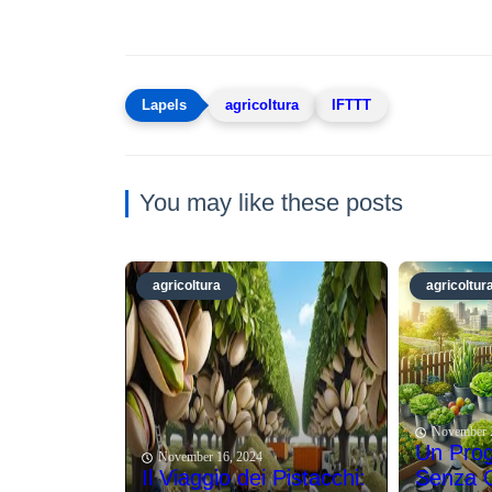
agricoltura
IFTTT
You may like these posts
agricoltura
agricoltur
November 
Un Prog
November 16, 2024
Il Viaggio dei Pistacchi:
Senza Co