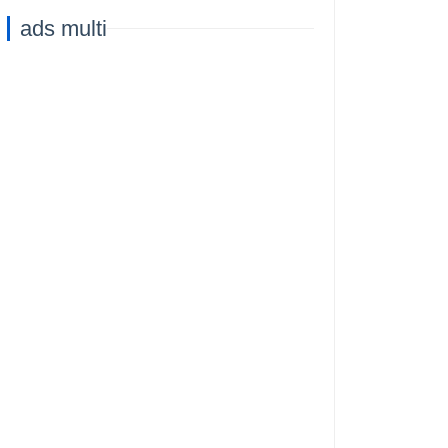
Capacità di
ads multi
Addestramento