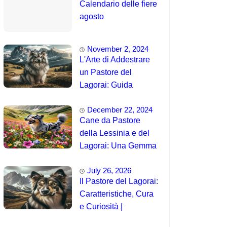
Calendario delle fiere
agosto
November 2, 2024
L'Arte di Addestrare
un Pastore del
Lagorai: Guida
Completa per
December 22, 2024
Principianti
Cane da Pastore
della Lessinia e del
Lagorai: Una Gemma
Unica delle Alpi 🤯
July 26, 2026
Il Pastore del Lagorai:
Caratteristiche, Cura
e Curiosità |
Intelligenza e