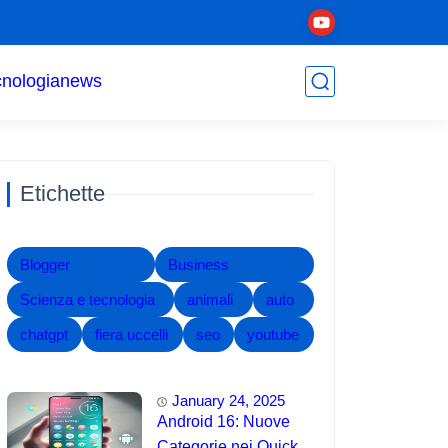
cnologia
news
Etichette
Blogger
Business
Scienza e tecnologia
animali
auto
chatgpt
fiera uccelli
seo
youtube
January 24, 2025
Android 16: Nuove
Categorie nei Quick