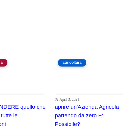
ra
agricoltura
1
April 3, 2021
NDERE quello che
aprire un'Azienda Agricola
 tutte le
partendo da zero E'
oni
Possibile?