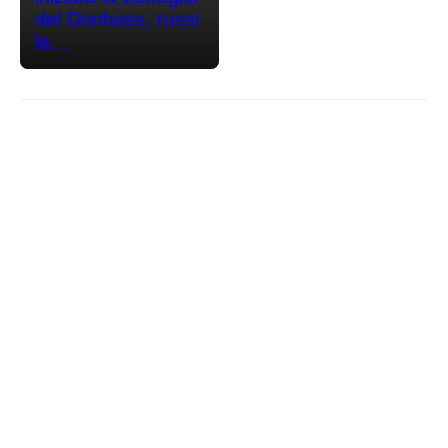
del Donbass, russi
la...