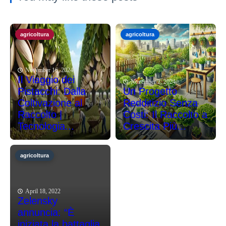
agricoltura
agricoltura
November 16, 2024
Il Viaggio dei
November 2, 2024
Pistacchi: Dalla
Un Progetto
Coltivazione al
Redditizio Senza
Raccolto |
Costi: Il Raccolto a
Tecnologia...
Crescita Più...
agricoltura
April 18, 2022
Zelensky
annuncia: “È
iniziata la battaglia