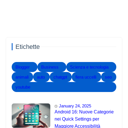
Etichette
Blogger
Business
Scienza e tecnologia
animali
auto
chatgpt
fiera uccelli
seo
youtube
January 24, 2025
Android 16: Nuove Categorie
nei Quick Settings per
Maggiore Accessibilità