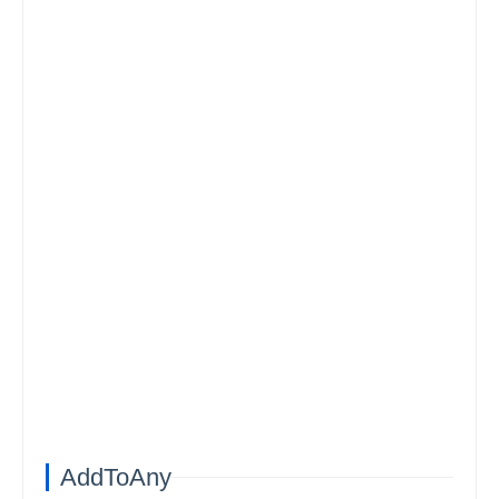
AddToAny