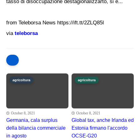
tasso di disoccupazione destagionalizzarto, si è...
from Teleborsa News https://ift.tt/2ZLQ85I
via
teleborsa
agricoltura
agricoltura
October 8, 2021
October 8, 2021
Germania, cala surplus
Global tax, anche Irlanda ed
della bilancia commerciale
Estonia firmano l'accordo
in agosto
OCSE-G20