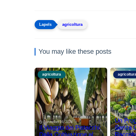
agricoltura
You may like these posts
agricoltura
agricoltur
November 
Un Prog
November 16, 2024
Il Viaggio dei Pistacchi:
Senza Co
Dalla Coltivazione al
Raccolt