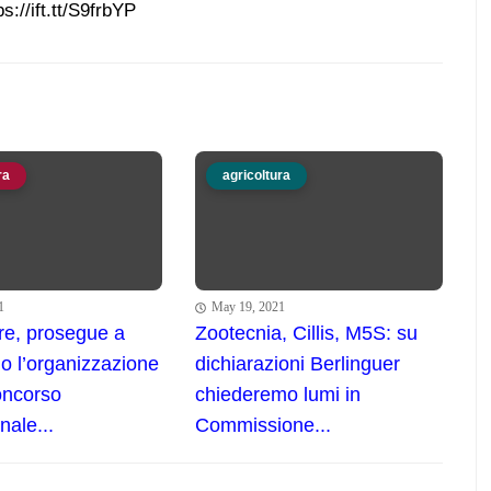
ps://ift.tt/S9frbYP
ra
agricoltura
1
May 19, 2021
re, prosegue a
Zootecnia, Cillis, M5S: su
mo l’organizzazione
dichiarazioni Berlinguer
oncorso
chiederemo lumi in
nale...
Commissione...