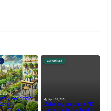
a
agricoltura
2, 2024
etto Redditizio
April 18, 2022
sti: Il
Zelensky annuncia: “È
o a Crescita
iniziata la battaglia del