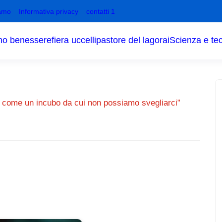
amo
Informativa privacy
contatti 1
no benessere
fiera uccelli
pastore del lagorai
Scienza e te
 “È come un incubo da cui non possiamo svegliarci”