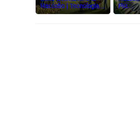
Raccolto | Tecnologia...
Più...