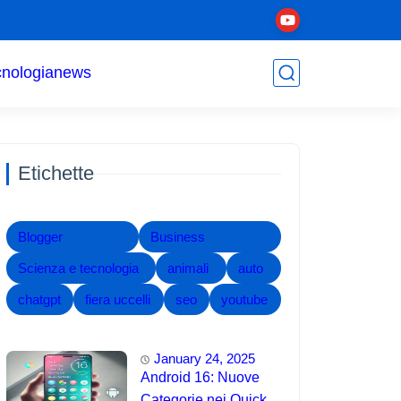
cnologia
news
Etichette
Blogger
Business
Scienza e tecnologia
animali
auto
chatgpt
fiera uccelli
seo
youtube
January 24, 2025
Android 16: Nuove
Categorie nei Quick