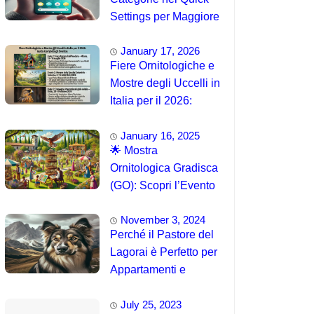
Settings per Maggiore
Accessibilità
January 17, 2026
Fiere Ornitologiche e
Mostre degli Uccelli in
Italia per il 2026:
Guida Completa agli
January 16, 2025
Eventi 🐦
🌟 Mostra
Ornitologica Gradisca
(GO): Scopri l’Evento
del 15 Agosto 2025!
November 3, 2024
Perché il Pastore del
Lagorai è Perfetto per
Appartamenti e
Famiglie
July 25, 2023