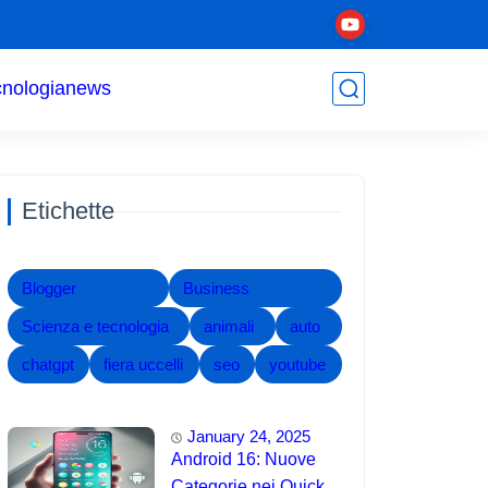
cnologia
news
Etichette
Blogger
Business
Scienza e tecnologia
animali
auto
chatgpt
fiera uccelli
seo
youtube
January 24, 2025
Android 16: Nuove
Categorie nei Quick