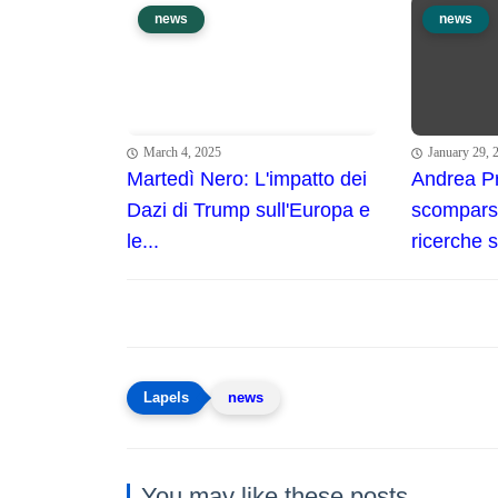
news
news
March 4, 2025
January 29, 
Martedì Nero: L'impatto dei
Andrea P
Dazi di Trump sull'Europa e
scomparso
le...
ricerche se
news
You may like these posts