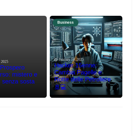
Business
January 19, 2025
, 2025
Hacker 15enne:
 Prospero
Cambia Pagelle e
so: mistero e
Rotte delle Petroliere
e senza sosta
🚢💻