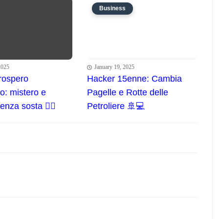
Business
2025
January 19, 2025
rospero
Hacker 15enne: Cambia
: mistero e
Pagelle e Rotte delle
nza sosta 🕵️‍♂️
Petroliere 🚢💻