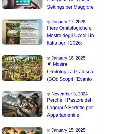
Settings per Maggiore
Accessibilità
January 17, 2026
Fiere Ornitologiche e
Mostre degli Uccelli in
Italia per il 2026:
Guida Completa agli
January 16, 2025
Eventi 🐦
🌟 Mostra
Ornitologica Gradisca
(GO): Scopri l’Evento
del 15 Agosto 2025!
November 3, 2024
Perché il Pastore del
Lagorai è Perfetto per
Appartamenti e
Famiglie
January 15, 2025