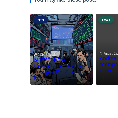
news
news
January 29
March 4, 2025
Andrea
Martedì Nero:
scompar
L'impatto dei Dazi di
ricerch
Trump sull'Europa e
🕵️‍♂️
le...