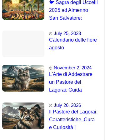
🐦 Sagra degli Uccelli
2025 ad Almenno
San Salvatore:
Tradizione e
July 25, 2023
Spettacolo
Calendario delle fiere
agosto
November 2, 2024
L'Arte di Addestrare
un Pastore del
Lagorai: Guida
Completa per
July 26, 2026
Principianti
Il Pastore del Lagorai:
Caratteristiche, Cura
e Curiosità |
Intelligenza e