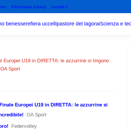
amo
Informativa privacy
contatti 1
no benessere
fiera uccelli
pastore del lagorai
Scienza e te
le Europei U19 in DIRETTA: le azzurrine si tingono
- OA Sport
 Finale Europei U19 in DIRETTA: le azzurrine si
ncredibile!
OA Sport
oro!
Federvolley