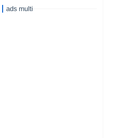
Capacità di
ads multi
Addestramento