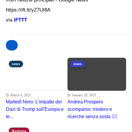
https://ift.tt/yZ7UI8A
via
IFTTT
news
news
March 4, 2025
January 29, 2025
Martedì Nero: L'impatto dei
Andrea Prospero
Dazi di Trump sull'Europa e
scomparso: mistero e
le...
ricerche senza sosta 🕵️‍♂️
Business