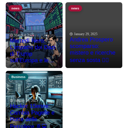
news
news
January 29, 2025
March 4, 2025
Andrea Prospero
Martedì Nero:
scomparso:
L'impatto dei Dazi
mistero e ricerche
di Trump
senza sosta 🕵️‍♂️
sull'Europa e le...
Business
January 19, 2025
Hacker 15enne:
Cambia Pagelle e
Rotte delle
Petroliere 🚢💻