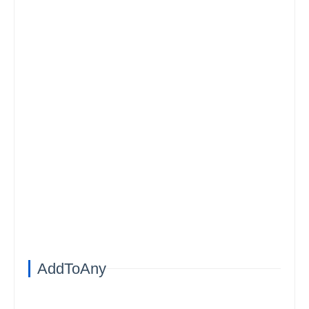
AddToAny