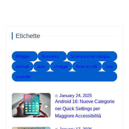
Etichette
Blogger
Business
Scienza e tecnologia
animali
auto
chatgpt
fiera uccelli
seo
youtube
January 24, 2025
Android 16: Nuove Categorie
nei Quick Settings per
Maggiore Accessibilità