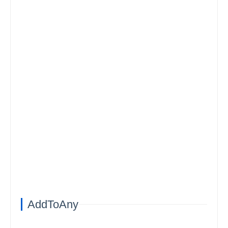
AddToAny