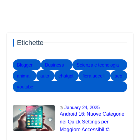
Etichette
Blogger
Business
Scienza e tecnologia
animali
auto
chatgpt
fiera uccelli
seo
youtube
January 24, 2025
Android 16: Nuove Categorie
nei Quick Settings per
Maggiore Accessibilità