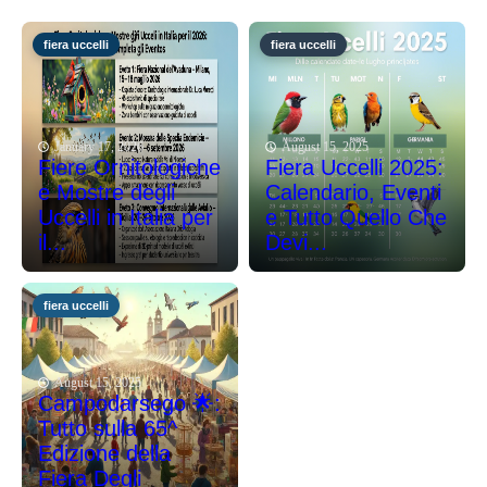
fiera uccelli
fiera uccelli
January 17, 2026
August 15, 2025
Fiere Ornitologiche
Fiera Uccelli 2025:
e Mostre degli
Calendario, Eventi
Uccelli in Italia per
e Tutto Quello Che
il...
Devi...
fiera uccelli
August 15, 2025
Campodarsego 🌟:
Tutto sulla 65^
Edizione della
Fiera Degli