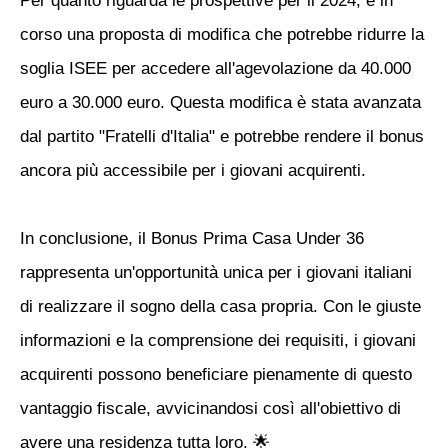
Per quanto riguarda le prospettive per il 2024, è in
corso una proposta di modifica che potrebbe ridurre la
soglia ISEE per accedere all'agevolazione da 40.000
euro a 30.000 euro. Questa modifica è stata avanzata
dal partito "Fratelli d'Italia" e potrebbe rendere il bonus
ancora più accessibile per i giovani acquirenti.
In conclusione, il Bonus Prima Casa Under 36
rappresenta un'opportunità unica per i giovani italiani
di realizzare il sogno della casa propria. Con le giuste
informazioni e la comprensione dei requisiti, i giovani
acquirenti possono beneficiare pienamente di questo
vantaggio fiscale, avvicinandosi così all'obiettivo di
avere una residenza tutta loro. 🌟