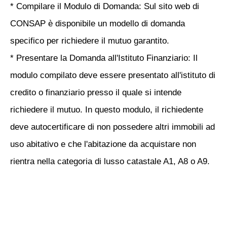
* Compilare il Modulo di Domanda: Sul sito web di
CONSAP è disponibile un modello di domanda
specifico per richiedere il mutuo garantito.
* Presentare la Domanda all'Istituto Finanziario: Il
modulo compilato deve essere presentato all'istituto di
credito o finanziario presso il quale si intende
richiedere il mutuo. In questo modulo, il richiedente
deve autocertificare di non possedere altri immobili ad
uso abitativo e che l'abitazione da acquistare non
rientra nella categoria di lusso catastale A1, A8 o A9.