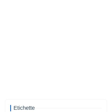
Etichette