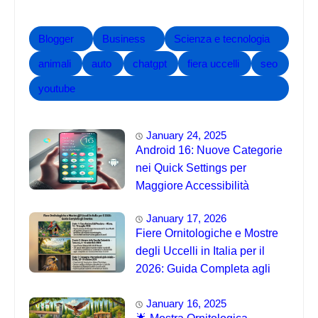
Blogger
Business
Scienza e tecnologia
animali
auto
chatgpt
fiera uccelli
seo
youtube
January 24, 2025
Android 16: Nuove Categorie
nei Quick Settings per
Maggiore Accessibilità
January 17, 2026
Fiere Ornitologiche e Mostre
degli Uccelli in Italia per il
2026: Guida Completa agli
Eventi 🐦
January 16, 2025