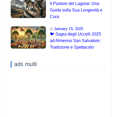
Il Pastore del Lagorai: Una
Guida sulla Sua Longevità e
Cura
January 15, 2025
🐦 Sagra degli Uccelli 2025
ad Almenno San Salvatore:
Tradizione e Spettacolo
ads multi