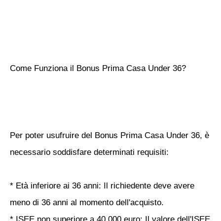
Come Funziona il Bonus Prima Casa Under 36?
Per poter usufruire del Bonus Prima Casa Under 36, è
necessario soddisfare determinati requisiti:
* Età inferiore ai 36 anni: Il richiedente deve avere
meno di 36 anni al momento dell'acquisto.
* ISEE non superiore a 40.000 euro: Il valore dell'ISEE