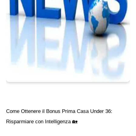
Come Ottenere il Bonus Prima Casa Under 36:
Risparmiare con Intelligenza 🏡