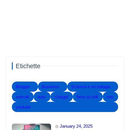
Etichette
Blogger
Business
Scienza e tecnologia
animali
auto
chatgpt
fiera uccelli
seo
youtube
January 24, 2025