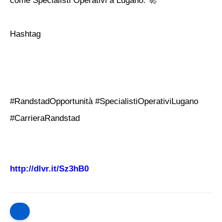
come Specialisti Operativi a Lugano. 🚀
Hashtag
#RandstadOpportunità #SpecialistiOperativiLugano
#CarrieraRandstad
http://dlvr.it/Sz3hB0