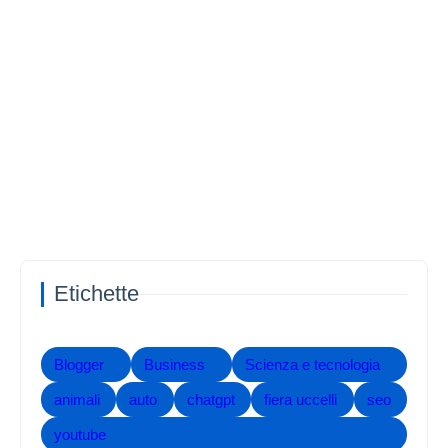
Etichette
Blogger
Business
Scienza e tecnologia
animali
auto
chatgpt
fiera uccelli
seo
youtube