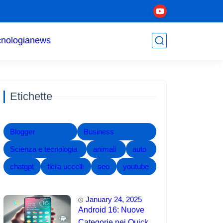
cnologia
news
Etichette
Blogger
Business
Scienza e tecnologia
animali
auto
chatgpt
fiera uccelli
seo
youtube
January 24, 2025
Android 16: Nuove
Categorie nei Quick