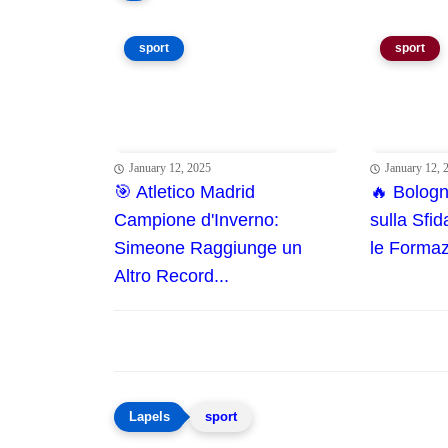
sport
sport
January 12, 2025
January 12, 
🎯 Atletico Madrid
🔥 Bolog
Campione d'Inverno:
sulla Sfi
Simeone Raggiunge un
le Formazi
Altro Record...
sport