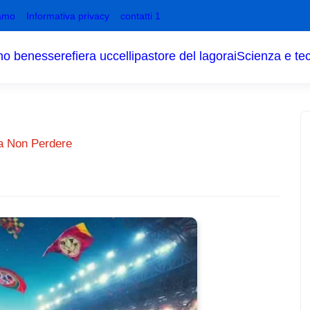
amo
Informativa privacy
contatti 1
no benessere
fiera uccelli
pastore del lagorai
Scienza e te
da Non Perdere