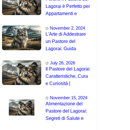
Lagorai è Perfetto per
Appartamenti e
Famiglie
November 2, 2024
L'Arte di Addestrare
un Pastore del
Lagorai: Guida
Completa per
July 26, 2026
Principianti
Il Pastore del Lagorai:
Caratteristiche, Cura
e Curiosità |
Intelligenza e
November 15, 2024
Capacità di
Alimentazione del
Addestramento
Pastore del Lagorai:
Segreti di Salute e
Energia