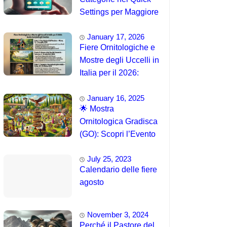
Settings per Maggiore
Accessibilità
January 17, 2026
Fiere Ornitologiche e
Mostre degli Uccelli in
Italia per il 2026:
Guida Completa agli
January 16, 2025
Eventi 🐦
🌟 Mostra
Ornitologica Gradisca
(GO): Scopri l’Evento
del 15 Agosto 2025!
July 25, 2023
Calendario delle fiere
agosto
November 3, 2024
Perché il Pastore del