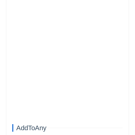
AddToAny