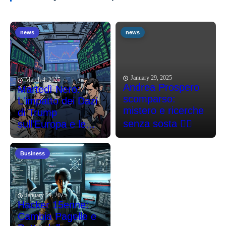
news
news
January 29, 2025
March 4, 2025
Andrea Prospero
Martedì Nero:
scomparso:
L'impatto dei Dazi
mistero e ricerche
di Trump
senza sosta 🕵️‍♂️
sull'Europa e le...
Business
January 19, 2025
Hacker 15enne:
Cambia Pagelle e