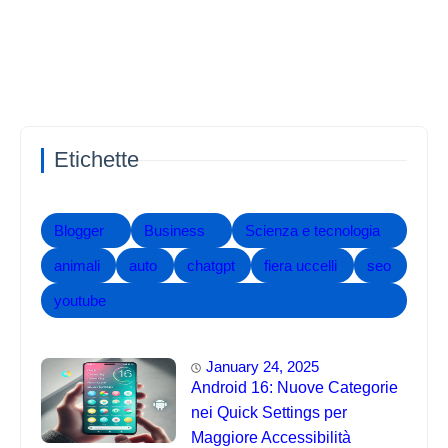
Etichette
Blogger
Business
Scienza e tecnologia
animali
auto
chatgpt
fiera uccelli
seo
youtube
January 24, 2025
Android 16: Nuove Categorie
nei Quick Settings per
Maggiore Accessibilità