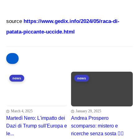
source
https://www.gedix.info/2024/05/raca-di-
patata-piccante-uccide.html
news
news
March 4, 2025
January 29, 2025
Martedì Nero: L'impatto dei
Andrea Prospero
Dazi di Trump sull'Europa e
scomparso: mistero e
le...
ricerche senza sosta 🕵️‍♂️