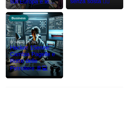
senza sosta 🕵️‍♂️
sull'Europa e le...
Business
January 19, 2025
Hacker 15enne:
Cambia Pagelle e
Rotte delle
Petroliere 🚢💻