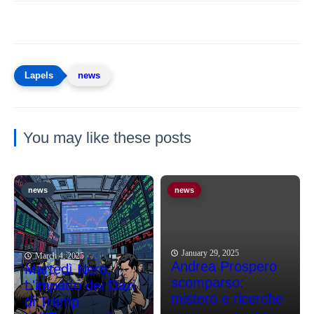
news
You may like these posts
news
news
January 29, 2025
March 4, 2025
Andrea Prospero
Martedì Nero:
scomparso:
L'impatto dei Dazi
mistero e ricerche
di Trump