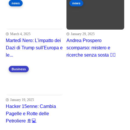
news
news
March 4, 2025
January 29, 2025
Martedì Nero: L'impatto dei
Andrea Prospero
Dazi di Trump sull'Europa e
scomparso: mistero e
le...
ricerche senza sosta 🕵️‍♂️
Business
January 19, 2025
Hacker 15enne: Cambia
Pagelle e Rotte delle
Petroliere 🚢💻