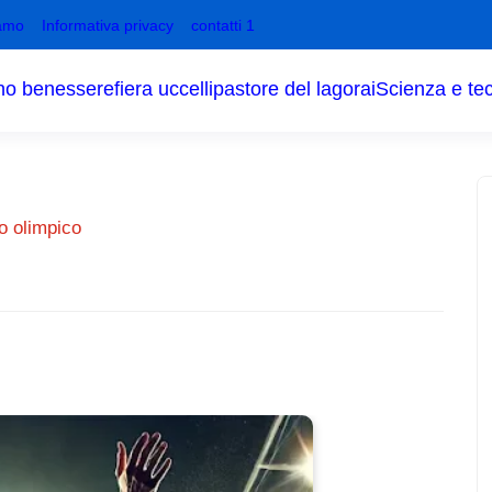
amo
Informativa privacy
contatti 1
no benessere
fiera uccelli
pastore del lagorai
Scienza e te
to olimpico