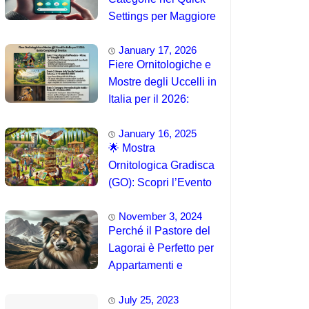
Settings per Maggiore
Accessibilità
January 17, 2026
Fiere Ornitologiche e
Mostre degli Uccelli in
Italia per il 2026:
Guida Completa agli
January 16, 2025
Eventi 🐦
🌟 Mostra
Ornitologica Gradisca
(GO): Scopri l’Evento
del 15 Agosto 2025!
November 3, 2024
Perché il Pastore del
Lagorai è Perfetto per
Appartamenti e
Famiglie
July 25, 2023