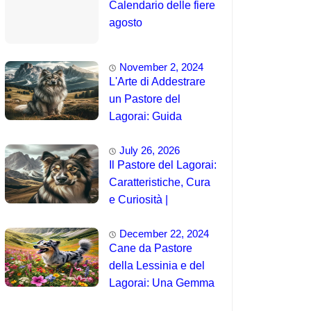
Calendario delle fiere
agosto
November 2, 2024
L'Arte di Addestrare
un Pastore del
Lagorai: Guida
Completa per
July 26, 2026
Principianti
Il Pastore del Lagorai:
Caratteristiche, Cura
e Curiosità |
Intelligenza e
December 22, 2024
Capacità di
Cane da Pastore
Addestramento
della Lessinia e del
Lagorai: Una Gemma
Unica delle Alpi 🤯