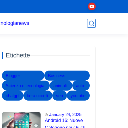
cnologia
news
Etichette
Blogger
Business
Scienza e tecnologia
animali
auto
chatgpt
fiera uccelli
seo
youtube
January 24, 2025
Android 16: Nuove
Categorie nei Quick