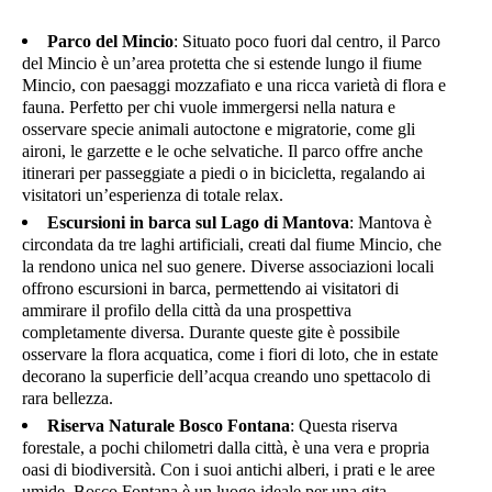
Parco del Mincio
: Situato poco fuori dal centro, il Parco
del Mincio è un’area protetta che si estende lungo il fiume
Mincio, con paesaggi mozzafiato e una ricca varietà di flora e
fauna. Perfetto per chi vuole immergersi nella natura e
osservare specie animali autoctone e migratorie, come gli
aironi, le garzette e le oche selvatiche. Il parco offre anche
itinerari per passeggiate a piedi o in bicicletta, regalando ai
visitatori un’esperienza di totale relax.
Escursioni in barca sul Lago di Mantova
: Mantova è
circondata da tre laghi artificiali, creati dal fiume Mincio, che
la rendono unica nel suo genere. Diverse associazioni locali
offrono escursioni in barca, permettendo ai visitatori di
ammirare il profilo della città da una prospettiva
completamente diversa. Durante queste gite è possibile
osservare la flora acquatica, come i fiori di loto, che in estate
decorano la superficie dell’acqua creando uno spettacolo di
rara bellezza.
Riserva Naturale Bosco Fontana
: Questa riserva
forestale, a pochi chilometri dalla città, è una vera e propria
oasi di biodiversità. Con i suoi antichi alberi, i prati e le aree
umide, Bosco Fontana è un luogo ideale per una gita