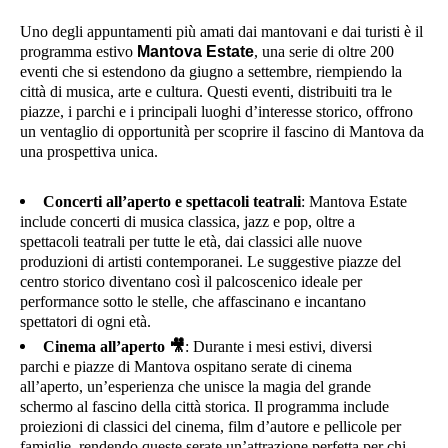
Uno degli appuntamenti più amati dai mantovani e dai turisti è il
programma estivo
Mantova Estate
, una serie di oltre 200
eventi che si estendono da giugno a settembre, riempiendo la
città di musica, arte e cultura. Questi eventi, distribuiti tra le
piazze, i parchi e i principali luoghi d’interesse storico, offrono
un ventaglio di opportunità per scoprire il fascino di Mantova da
una prospettiva unica.
Concerti all’aperto e spettacoli teatrali
: Mantova Estate
include concerti di musica classica, jazz e pop, oltre a
spettacoli teatrali per tutte le età, dai classici alle nuove
produzioni di artisti contemporanei. Le suggestive piazze del
centro storico diventano così il palcoscenico ideale per
performance sotto le stelle, che affascinano e incantano
spettatori di ogni età.
Cinema all’aperto
🎥
: Durante i mesi estivi, diversi
parchi e piazze di Mantova ospitano serate di cinema
all’aperto, un’esperienza che unisce la magia del grande
schermo al fascino della città storica. Il programma include
proiezioni di classici del cinema, film d’autore e pellicole per
famiglie, rendendo queste serate un’attrazione perfetta per chi