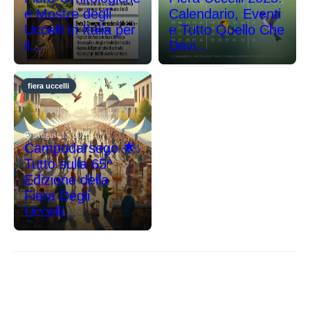
e Mostre degli
Calendario, Eventi
Uccelli in Italia per
e Tutto Quello Che
il...
Devi...
fiera uccelli
August 15, 2025
Campodarsego 🌟:
Tutto sulla 65^
Edizione della
Fiera Degli
Uccelli...