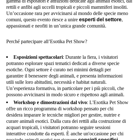
gamma di espositori e attrazioni dedicate agli animali esotici, dai
rettili e anfibi agli uccelli tropicali e piccoli mammiferi insoliti.
Un’occasione rara per avvicinarsi al mondo delle specie meno
comuni, questo evento riesce a unire
esperti del settore
,
appassionati e neofiti in un’unica grande comunità.
Perché partecipare all’Esotika Pet Show?
Esposizioni spettacolari
: Durante la fiera, i visitatori
potranno esplorare spazi tematici dedicati a diverse specie
esotiche. Ogni settore è curato nei minimi dettagli per
garantire il benessere degli animali, e presenta informazioni
utili sulle loro abitudini, necessità e habitat naturali.
Un’esperienza formativa, in particolare per i più piccoli, che
possono avvicinarsi in modo sicuro e rispettoso agli animali.
Workshop e dimostrazioni dal vivo
: L'Esotika Pet Show
offre un ricco programma di workshop pensato per chi
desidera imparare le tecniche migliori per gestire, nutrire e
curare animali esotici. Dalla cura dei rettili alla costruzione di
acquari tropicali, i visitatori potranno seguire sessioni
interattive condotte da esperti. È anche un'occasione per chi
possiede animali esotici per ricevere
consigli specifici