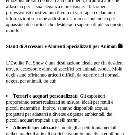
emozionante sarà dedicato alla falconeria, un'antica arte che
affascina per la sua eleganza e precisione. I falconieri
professionisti mostreranno il volo di vari rapaci e daranno
informazioni su come addestrarli. Un’occasione unica per
appassionati e curiosi che desiderano saperne di più su questo
mondo.
Stand di Accessori e Alimenti Specializzati per Animali
🛍️
L’Esotika Pet Show è una destinazione ideale per chi desidera
trovare accessori e alimenti specifici per animali esotici. Molti
degli stand offriranno articoli difficili da reperire nei normali
negozi per animali, tra cui:
Terrari e acquari personalizzati
: Gli espositori
proporranno terrari realizzati su misura, ideali per rettili e
piccoli mammiferi. Inoltre, saranno disponibili acquari
progettati per adattarsi a diverse esigenze ambientali, dai
piccoli acquari tropicali a quelli marini.
Alimenti specializzati
: Uno degli aspetti fondamentali
nella cura degli animali esotici è garantire una dieta equilibrata