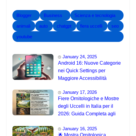
Blogger
Business
Scienza e tecnologia
animali
auto
chatgpt
fiera uccelli
seo
youtube
January 24, 2025
Android 16: Nuove Categorie
nei Quick Settings per
Maggiore Accessibilità
January 17, 2026
Fiere Ornitologiche e Mostre
degli Uccelli in Italia per il
2026: Guida Completa agli
Eventi 🐦
January 16, 2025
🌟 Mostra Ornitologica