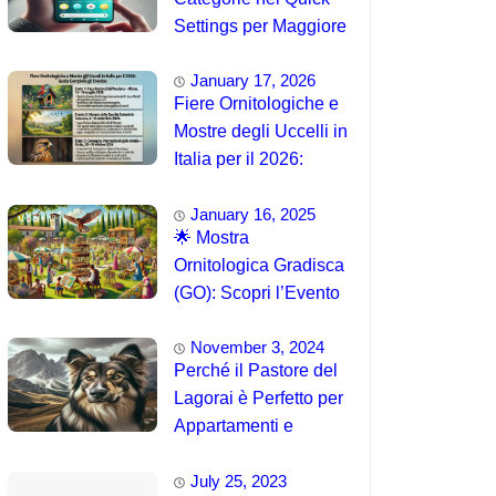
Settings per Maggiore
Accessibilità
January 17, 2026
Fiere Ornitologiche e
Mostre degli Uccelli in
Italia per il 2026:
Guida Completa agli
January 16, 2025
Eventi 🐦
🌟 Mostra
Ornitologica Gradisca
(GO): Scopri l’Evento
del 15 Agosto 2025!
November 3, 2024
Perché il Pastore del
Lagorai è Perfetto per
Appartamenti e
Famiglie
July 25, 2023