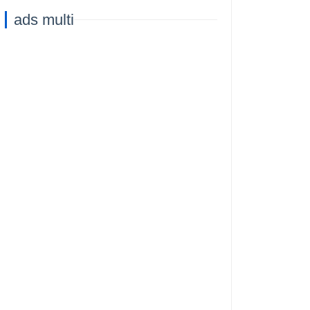
Capacità di
ads multi
Addestramento