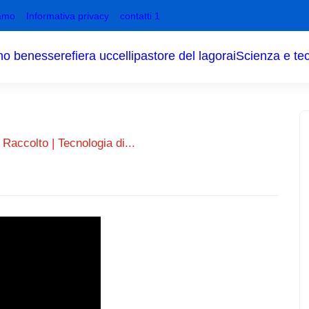
amo
Informativa privacy
contatti 1
no benessere
fiera uccelli
pastore del lagorai
Scienza e te
 Raccolto | Tecnologia di...