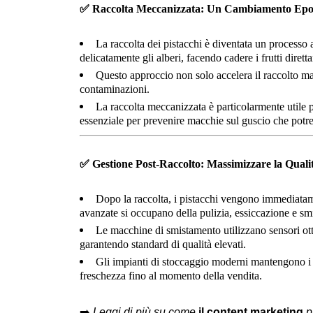
✅
Raccolta Meccanizzata: Un Cambiamento Epo
La raccolta dei pistacchi è diventata un process
delicatamente gli alberi, facendo cadere i frutti diret
Questo approccio non solo accelera il raccolto ma 
contaminazioni.
La raccolta meccanizzata è particolarmente utile 
essenziale per prevenire macchie sul guscio che potre
✅
Gestione Post-Raccolto: Massimizzare la Quali
Dopo la raccolta, i pistacchi vengono immediatame
avanzate si occupano della pulizia, essiccazione e sm
Le macchine di smistamento utilizzano sensori otti
garantendo standard di qualità elevati.
Gli impianti di stoccaggio moderni mantengono i 
freschezza fino al momento della vendita.
➡️
Leggi di più su come
il content marketing
p