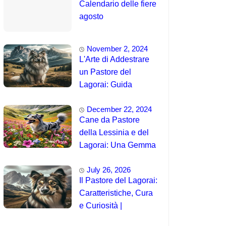
Calendario delle fiere
agosto
November 2, 2024
L'Arte di Addestrare
un Pastore del
Lagorai: Guida
Completa per
December 22, 2024
Principianti
Cane da Pastore
della Lessinia e del
Lagorai: Una Gemma
Unica delle Alpi 🤯
July 26, 2026
Il Pastore del Lagorai:
Caratteristiche, Cura
e Curiosità |
Intelligenza e