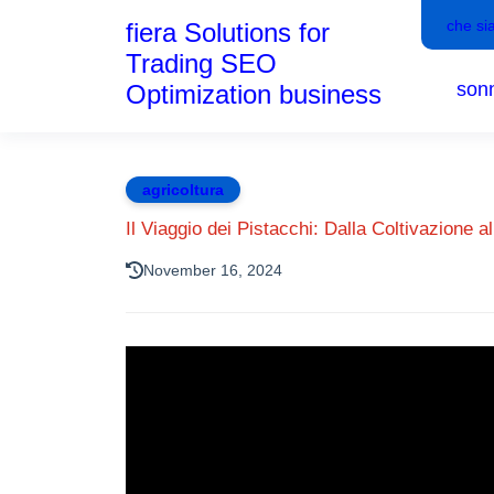
che si
fiera Solutions for
Trading SEO
son
Optimization business
agricoltura
Il Viaggio dei Pistacchi: Dalla Coltivazione al
November 16, 2024