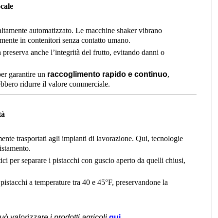
cale
o altamente automatizzato. Le macchine shaker vibrano
tamente in contenitori senza contatto umano.
preserva anche l’integrità del frutto, evitando danni o
per garantire un
raccoglimento rapido e continuo
,
bbero ridurre il valore commerciale.
tà
nte trasportati agli impianti di lavorazione. Qui, tecnologie
istamento.
ci per separare i pistacchi con guscio aperto da quelli chiusi,
pistacchi a temperature tra 40 e 45°F, preservandone la
uò valorizzare i prodotti agricoli
qui
.