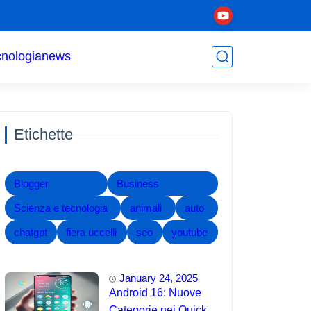
cnologia
news
Etichette
Blogger
Business
Scienza e tecnologia
animali
auto
chatgpt
fiera uccelli
seo
youtube
January 24, 2025
Android 16: Nuove
Categorie nei Quick