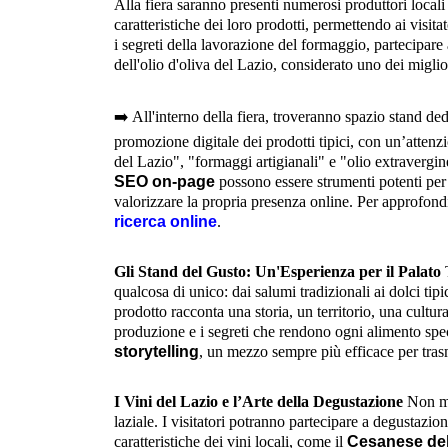
Alla fiera saranno presenti numerosi produttori local
caratteristiche dei loro prodotti, permettendo ai visit
i segreti della lavorazione del formaggio, partecipare 
dell'olio d'oliva del Lazio, considerato uno dei miglior
➡️
All'interno della fiera, troveranno spazio stand ded
promozione digitale dei prodotti tipici, con un’attenz
del Lazio", "formaggi artigianali" e "olio extravergin
SEO on-page
possono essere strumenti potenti per
valorizzare la propria presenza online. Per approfondi
ricerca online
.
Gli Stand del Gusto: Un'Esperienza per il Palato
T
qualcosa di unico: dai salumi tradizionali ai dolci tip
prodotto racconta una storia, un territorio, una cultur
produzione e i segreti che rendono ogni alimento sp
storytelling
, un mezzo sempre più efficace per tras
I Vini del Lazio e l’Arte della Degustazione
Non man
laziale. I visitatori potranno partecipare a degustazio
caratteristiche dei vini locali, come il
Cesanese del