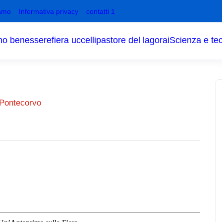
amo
Informativa privacy
contatti 1
no benessere
fiera uccelli
pastore del lagorai
Scienza e te
 Pontecorvo