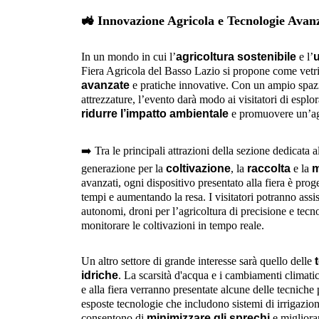
🚜
Innovazione Agricola e Tecnologie Avan
In un mondo in cui l’
agricoltura sostenibile
e l’
u
Fiera Agricola del Basso Lazio si propone come vetrin
avanzate
e pratiche innovative. Con un ampio spazi
attrezzature, l’evento darà modo ai visitatori di espl
ridurre l’impatto ambientale
e promuovere un’ag
➡️
Tra le principali attrazioni della sezione dedicata 
generazione per la
coltivazione
, la
raccolta
e la
m
avanzati, ogni dispositivo presentato alla fiera è proge
tempi e aumentando la resa. I visitatori potranno assi
autonomi, droni per l’agricoltura di precisione e tecno
monitorare le coltivazioni in tempo reale.
Un altro settore di grande interesse sarà quello delle
idriche
. La scarsità d'acqua e i cambiamenti climatic
e alla fiera verranno presentate alcune delle tecniche
esposte tecnologie che includono sistemi di irrigazion
consentono di
minimizzare gli sprechi
e migliorar