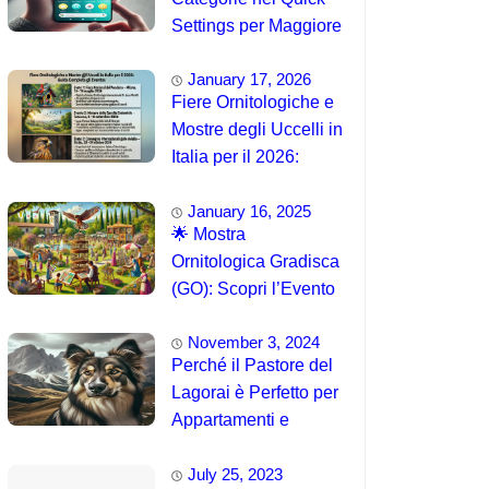
Settings per Maggiore
Accessibilità
January 17, 2026
Fiere Ornitologiche e
Mostre degli Uccelli in
Italia per il 2026:
Guida Completa agli
January 16, 2025
Eventi 🐦
🌟 Mostra
Ornitologica Gradisca
(GO): Scopri l’Evento
del 15 Agosto 2025!
November 3, 2024
Perché il Pastore del
Lagorai è Perfetto per
Appartamenti e
Famiglie
July 25, 2023