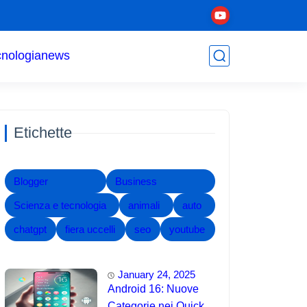
cnologia
news
Etichette
Blogger
Business
Scienza e tecnologia
animali
auto
chatgpt
fiera uccelli
seo
youtube
January 24, 2025
Android 16: Nuove
Categorie nei Quick