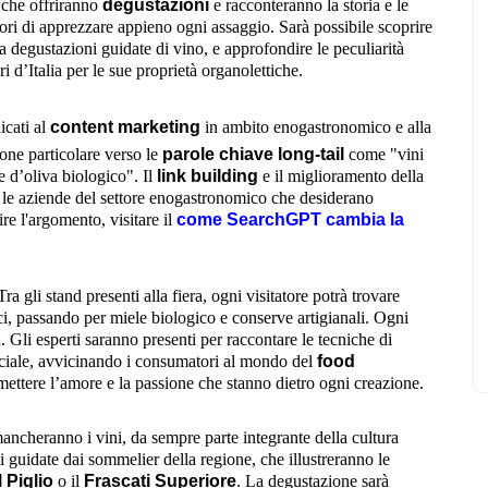
i che offriranno
degustazioni
e racconteranno la storia e le
atori di apprezzare appieno ogni assaggio. Sarà possibile scoprire
a degustazioni guidate di vino, e approfondire le peculiarità
i d’Italia per le sue proprietà organolettiche.
icati al
content marketing
in ambito enogastronomico e alla
ione particolare verso le
parole chiave long-tail
come "vini
e d’oliva biologico". Il
link building
e il miglioramento della
 le aziende del settore enogastronomico che desiderano
re l'argomento, visitare il
come SearchGPT cambia la
ra gli stand presenti alla fiera, ogni visitatore potrà trovare
ici, passando per miele biologico e conserve artigianali. Ogni
a. Gli esperti saranno presenti per raccontare le tecniche di
eciale, avvicinando i consumatori al mondo del
food
mettere l’amore e la passione che stanno dietro ogni creazione.
cheranno i vini, da sempre parte integrante della cultura
ni guidate dai sommelier della regione, che illustreranno le
 Piglio
o il
Frascati Superiore
. La degustazione sarà