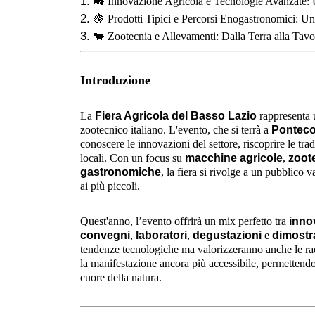
🚜
Innovazione Agricola e Tecnologie Avanzate: 
🍇
Prodotti Tipici e Percorsi Enogastronomici: Un 
🐄
Zootecnia e Allevamenti: Dalla Terra alla Tavo
Introduzione
La
Fiera Agricola del Basso Lazio
rappresenta u
zootecnico italiano. L'evento, che si terrà a
Pontecor
conoscere le innovazioni del settore, riscoprire le tra
locali. Con un focus su
macchine agricole
,
zoot
gastronomiche
, la fiera si rivolge a un pubblico v
ai più piccoli.
Quest'anno, l’evento offrirà un mix perfetto tra
inno
convegni
,
laboratori
,
degustazioni
e
dimostra
tendenze tecnologiche ma valorizzeranno anche le radi
la manifestazione ancora più accessibile, permettendo
cuore della natura.