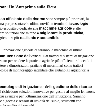
zate: Un’Anteprima sulla Fiera
so efficiente delle risorse
sono sempre più prioritari, la
a per presentare le ultime novità in termini di
tecnologie
o espositivo dedicato alle
macchine agricole
e alle
orare soluzioni che mirano a
migliorare la produttività
,
ricoltura più
resiliente
e
sostenibile
.
all’innovazione agricola ci saranno le macchine di ultima
anutenzione del verde
. Dai trattori ai sistemi di irrigazione
ttato per rendere le pratiche agricole più efficienti, riducendo i
stere a dimostrazioni pratiche di macchinari come trattori
logie di monitoraggio satellitare che aiutano gli agricoltori a
tecnologie di irrigazione
e della
gestione delle risorse
i richiedono soluzioni innovative per gestire al meglio le risorse,
 più avanzate per l'ottimizzazione dell’irrigazione. Saranno
e a goccia e sensori di umidità del suolo, strumenti che
e la qualità dei raccolti.