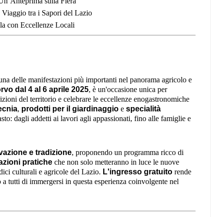
Un’Anteprima sulla Fiera
Viaggio tra i Sapori del Lazio
la con Eccellenze Locali
na delle manifestazioni più importanti nel panorama agricolo e
vo dal 4 al 6 aprile 2025
, è un'occasione unica per
dizioni del territorio e celebrare le eccellenze enogastronomiche
ecnia
,
prodotti per il giardinaggio
e
specialità
asto: dagli addetti ai lavori agli appassionati, fino alle famiglie e
vazione e tradizione
, proponendo un programma ricco di
zioni pratiche
che non solo metteranno in luce le nuove
ci culturali e agricole del Lazio.
L'ingresso gratuito
rende
 a tutti di immergersi in questa esperienza coinvolgente nel