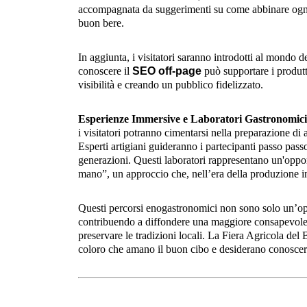
accompagnata da suggerimenti su come abbinare ogni vi
buon bere.
In aggiunta, i visitatori saranno introdotti al mondo d
conoscere il
SEO off-page
può supportare i produtt
visibilità e creando un pubblico fidelizzato.
Esperienze Immersive e Laboratori Gastronomici
i visitatori potranno cimentarsi nella preparazione di a
Esperti artigiani guideranno i partecipanti passo pas
generazioni. Questi laboratori rappresentano un'oppor
mano”, un approccio che, nell’era della produzione in
Questi percorsi enogastronomici non sono solo un’op
contribuendo a diffondere una maggiore consapevolezza
preservare le tradizioni locali. La Fiera Agricola de
coloro che amano il buon cibo e desiderano conoscere 