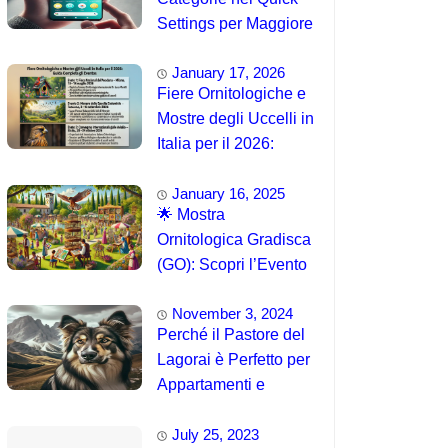
Settings per Maggiore
Accessibilità
January 17, 2026
Fiere Ornitologiche e
Mostre degli Uccelli in
Italia per il 2026:
Guida Completa agli
January 16, 2025
Eventi 🐦
🌟 Mostra
Ornitologica Gradisca
(GO): Scopri l’Evento
del 15 Agosto 2025!
November 3, 2024
Perché il Pastore del
Lagorai è Perfetto per
Appartamenti e
Famiglie
July 25, 2023