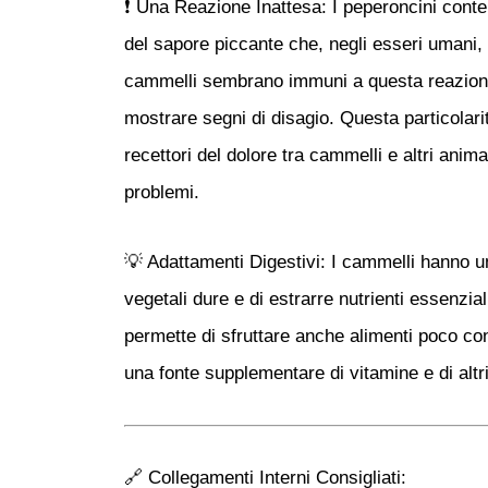
❗
Una Reazione Inattesa:
I peperoncini cont
del sapore piccante che, negli esseri umani, at
cammelli sembrano immuni a questa reazion
mostrare segni di disagio. Questa particolari
recettori del dolore tra cammelli e altri ani
problemi.
💡
Adattamenti Digestivi:
I cammelli hanno un
vegetali dure e di estrarre nutrienti essenziali
permette di sfruttare anche alimenti poco co
una
fonte supplementare di vitamine
e di altr
🔗
Collegamenti Interni Consigliati: