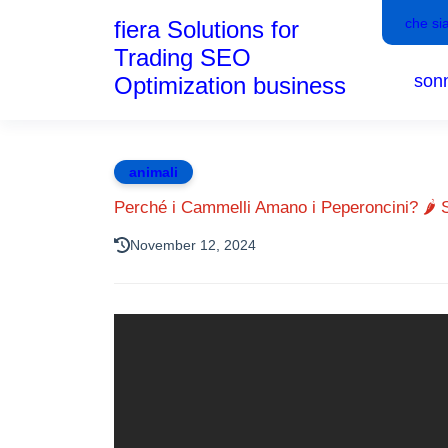
che si
fiera Solutions for
Trading SEO
son
Optimization business
animali
Perché i Cammelli Amano i Peperoncini? 🌶️ S
November 12, 2024