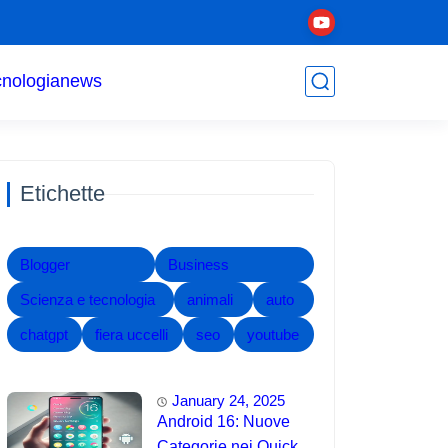
cnologia
news
Etichette
Blogger
Business
Scienza e tecnologia
animali
auto
chatgpt
fiera uccelli
seo
youtube
January 24, 2025
Android 16: Nuove
Categorie nei Quick