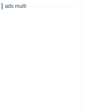
Capacità di
ads multi
Addestramento