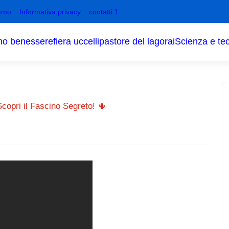
amo
Informativa privacy
contatti 1
no benessere
fiera uccelli
pastore del lagorai
Scienza e te
copri il Fascino Segreto! 🌵