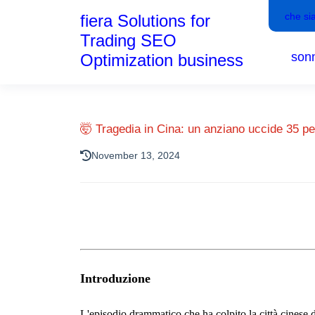
che si
fiera Solutions for
Trading SEO
son
Optimization business
🤯 Tragedia in Cina: un anziano uccide 35 pe
November 13, 2024
Introduzione
L'episodio drammatico che ha colpito la città cinese 