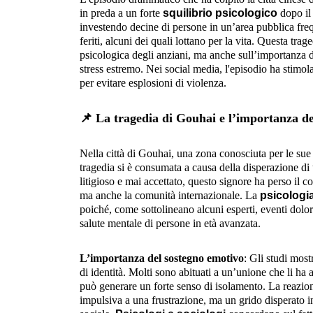
in preda a un forte
squilibrio psicologico
dopo il 
investendo decine di persone in un’area pubblica freque
feriti, alcuni dei quali lottano per la vita. Questa tra
psicologica degli anziani, ma anche sull’importanza d
stress estremo. Nei social media, l'episodio ha stimola
per evitare esplosioni di violenza.
📌
La tragedia di Gouhai e l’importanza de
Nella città di Gouhai, una zona conosciuta per le sue 
tragedia si è consumata a causa della disperazione d
litigioso e mai accettato, questo signore ha perso il 
ma anche la comunità internazionale. La
psicologia
poiché, come sottolineano alcuni esperti, eventi dolo
salute mentale di persone in età avanzata.
L’importanza del sostegno emotivo
: Gli studi mos
di identità. Molti sono abituati a un’unione che li h
può generare un forte senso di isolamento. La reazio
impulsiva a una frustrazione, ma un grido disperato 