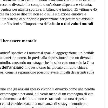
recente divorzio, ha compiuto un'azione disperata e violenta,
ntata per attività sportive. Il bilancio è tragico: 35 vittime e 45
gedia ha acceso dibattiti non solo sulla situazione emotiva e
i un sistema di supporto e prevenzione per gestire situazioni di
to riflessioni sull'importanza della
fede e dei valori morali
l benessere mentale
attività sportive e i numerosi spazi di aggregazione, un’orribile
i un anziano uomo. In preda alla depressione dopo un divorzio
controllo, causando una strage che ha scioccato non solo la Cina
 dell'anziano
in questo caso ha giocato un ruolo chiave,
rosi come la separazione possono avere impatti devastanti sulla
trano che gli anziani spesso vivono il divorzio come una perdita
a accompagnati per anni, e il venir meno di un compagno di vita
ne drammatica dell’uomo non è stata soltanto una risposta
in cui si è evidenziata una mancanza di sostegno emotivo e