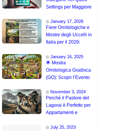
Settings per Maggiore
Accessibilità
January 17, 2026
Fiere Ornitologiche e
Mostre degli Uccelli in
Italia per il 2026:
Guida Completa agli
January 16, 2025
Eventi 🐦
🌟 Mostra
Ornitologica Gradisca
(GO): Scopri l’Evento
del 15 Agosto 2025!
November 3, 2024
Perché il Pastore del
Lagorai è Perfetto per
Appartamenti e
Famiglie
July 25, 2023