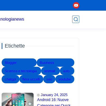
cnologia
news
Etichette
Blogger
Business
Scienza e tecnologia
animali
auto
chatgpt
fiera uccelli
seo
youtube
January 24, 2025
Android 16: Nuove
Categorie nei Quick