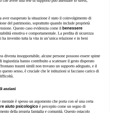
 che avere una rete di supporto può attenuare lo stress,
a aver esasperato la situazione è stato il coinvolgimento di
sione del patrimonio, soprattutto quando include proprietà
 tensione. Questo caso evidenzia come il
benessere
stabilità emotiva e comportamentale. La perdita di sicurezza
ha investito tutta la vita in un’unica relazione e in beni
ess diventa insopportabile, alcune persone possono essere spinte
di ingiustizia hanno contribuito a scatenare il gesto disperato
frontano traumi simili non trovano un supporto adeguato, e il
questo senso, è cruciale che le istituzioni si facciano carico di
fficoltà.
li anziani
ute mentale è spesso un argomento che porta con sé una certa
re aiuto psicologico
è percepito come un segno di
imento della propria famiglia e comunità. Questo ostacolo