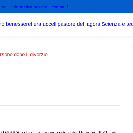
amo
Informativa privacy
contatti 1
no benessere
fiera uccelli
pastore del lagorai
Scienza e te
rsone dopo il divorzio
di
Gouhai
ha lasciato il mondo scioccato. Un uomo di 82 anni,