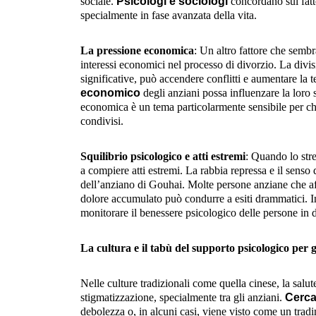
sociale.
Psicologi e sociologi
concordano sul fatto
specialmente in fase avanzata della vita.
La pressione economica
: Un altro fattore che sembr
interessi economici nel processo di divorzio. La divi
significative, può accendere conflitti e aumentare la
economico
degli anziani possa influenzare la loro 
economica è un tema particolarmente sensibile per chi 
condivisi.
Squilibrio psicologico e atti estremi
: Quando lo str
a compiere atti estremi. La rabbia repressa e il senso 
dell’anziano di Gouhai. Molte persone anziane che af
dolore accumulato può condurre a esiti drammatici. In 
monitorare il benessere psicologico delle persone in di
La cultura e il tabù del supporto psicologico per g
Nelle culture tradizionali come quella cinese, la sal
stigmatizzazione, specialmente tra gli anziani.
Cerca
debolezza o, in alcuni casi, viene visto come un trad