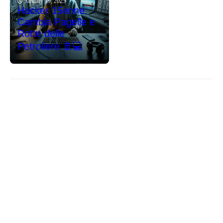
January 19, 2025
Hacker 15enne:
Cambia Pagelle e
Rotte delle
Petroliere 🚢💻