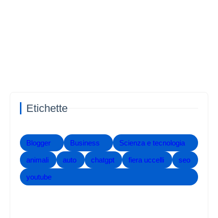
Etichette
Blogger
Business
Scienza e tecnologia
animali
auto
chatgpt
fiera uccelli
seo
youtube