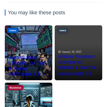
You may like these posts
news
news
January 29, 2025
March 4, 2025
Andrea Prospero
Martedì Nero:
scomparso:
L'impatto dei Dazi
mistero e ricerche
di Trump
senza sosta 🕵️‍♂️
sull'Europa e le...
Business