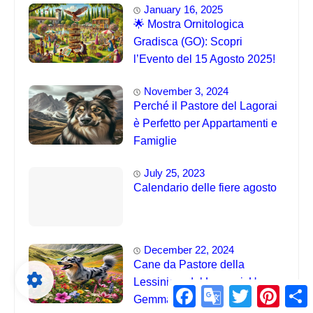
January 16, 2025
🌟 Mostra Ornitologica
Gradisca (GO): Scopri
l’Evento del 15 Agosto 2025!
November 3, 2024
Perché il Pastore del Lagorai
è Perfetto per Appartamenti e
Famiglie
July 25, 2023
Calendario delle fiere agosto
December 22, 2024
Cane da Pastore della
Lessinia e del Lagorai: Una
Facebook
Google
Twitter
Pintere
S
Gemma Unica delle Alpi 🤯
Translate