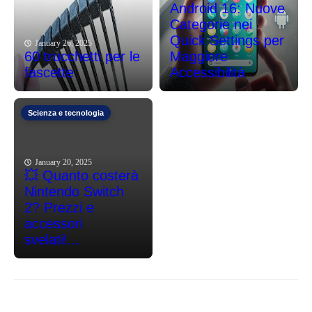
Android 16: Nuove
Categorie nei
Quick Settings per
January 26, 2025
60 trucchetti per le
Maggiore
fascette
Accessibilità
Scienza e tecnologia
January 20, 2025
💥 Quanto costerà
Nintendo Switch
2? Prezzi e
accessori
svelati!...