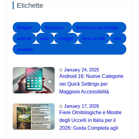
Etichette
Blogger
Business
Scienza e tecnologia
animali
auto
chatgpt
fiera uccelli
seo
youtube
January 24, 2025
Android 16: Nuove Categorie
nei Quick Settings per
Maggiore Accessibilità
January 17, 2026
Fiere Ornitologiche e Mostre
degli Uccelli in Italia per il
2026: Guida Completa agli
Eventi 🐦