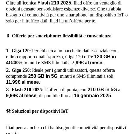
Oltre all’iconica
Flash 210 2025
, Iliad offre un ventaglio di
opzioni pensate per soddisfare esigenze diverse. Che tu abbia
bisogno di connettività per uno smartphone, un dispositivo IoT o
solo per il traffico dati, Iliad ha un’offerta per te.
📱
Offerte per smartphone: flessibilità e convenienza
Giga 120
: Per chi cerca un pacchetto dati essenziale con
ottimo rapporto qualità-prezzo, Giga 120 offre
120 GB in
4G/4G+
, minuti e SMS illimitati a
7,99€ al mese
.
Giga 250
: Ideale per i grandi utilizzatori, questa offerta
comprende
250 GB in 5G
, minuti e SMS illimitati a soli
11,99€ al mese
.
Flash 210 2025
: L’offerta di punta, con
210 GB in 5G
a
9,99€ al mese
, disponibile fino al
16 gennaio 2025
.
🛠️
Soluzioni per dispositivi IoT
Iliad pensa anche a chi ha bisogno di connettività per dispositivi
smart: