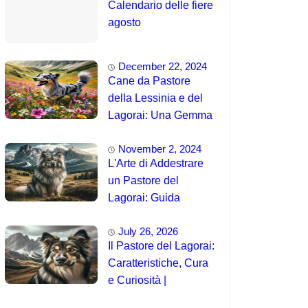
Calendario delle fiere
agosto
December 22, 2024
Cane da Pastore
della Lessinia e del
Lagorai: Una Gemma
Unica delle Alpi 🤯
November 2, 2024
L'Arte di Addestrare
un Pastore del
Lagorai: Guida
Completa per
July 26, 2026
Principianti
Il Pastore del Lagorai:
Caratteristiche, Cura
e Curiosità |
Intelligenza e