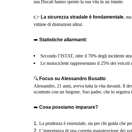
sua Ducati hanno spento la sua vita in un istante.
👉
La sicurezza stradale è fondamentale
, ma
vittime di distrazioni altrui.
➡️
Statistiche allarmanti:
Secondo l’ISTAT, oltre il 70% degli incidenti stra
Le motociclette rappresentano il 25% dei veicoli co
🔍
Focus su Alessandro Busatto
Alessandro, 21 anni, aveva tutta la vita davanti. Il de
scontrato con un furgone. Suo padre, che lo seguiva in
➡️
Cosa possiamo imparare?
La prudenza è essenziale, sia per chi guida che per 
L’importanza di una corretta manutenzione dei veico