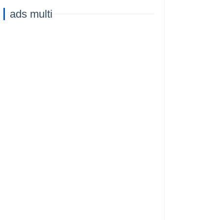
Capacità di
ads multi
Addestramento