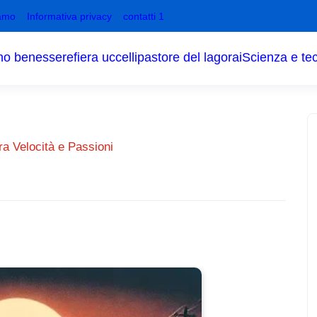
amo
Informativa privacy
contatti 1
no benessere
fiera uccelli
pastore del lagorai
Scienza e te
ra Velocità e Passioni