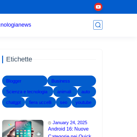
cnologia
news
Etichette
Blogger
Business
Scienza e tecnologia
animali
auto
chatgpt
fiera uccelli
seo
youtube
January 24, 2025
Android 16: Nuove
Categorie nei Quick