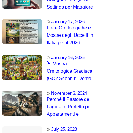
Settings per Maggiore
Accessibilità
January 17, 2026
Fiere Ornitologiche e
Mostre degli Uccelli in
Italia per il 2026:
Guida Completa agli
January 16, 2025
Eventi 🐦
🌟 Mostra
Ornitologica Gradisca
(GO): Scopri l’Evento
del 15 Agosto 2025!
November 3, 2024
Perché il Pastore del
Lagorai è Perfetto per
Appartamenti e
Famiglie
July 25, 2023