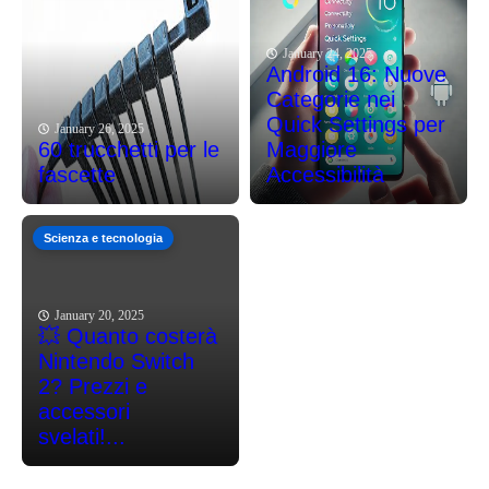
January 24, 2025
Android 16: Nuove
Categorie nei
Quick Settings per
January 26, 2025
60 trucchetti per le
Maggiore
fascette
Accessibilità
Scienza e tecnologia
January 20, 2025
💥 Quanto costerà
Nintendo Switch
2? Prezzi e
accessori
svelati!...