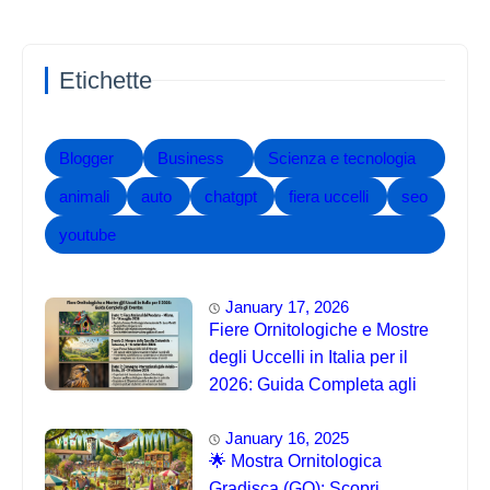
Etichette
Blogger
Business
Scienza e tecnologia
animali
auto
chatgpt
fiera uccelli
seo
youtube
January 17, 2026
Fiere Ornitologiche e Mostre
degli Uccelli in Italia per il
2026: Guida Completa agli
Eventi 🐦
January 16, 2025
🌟 Mostra Ornitologica
Gradisca (GO): Scopri