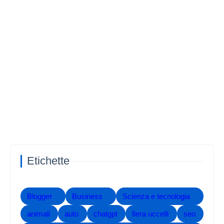
Etichette
Blogger
Business
Scienza e tecnologia
animali
auto
chatgpt
fiera uccelli
seo