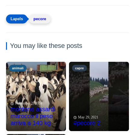
pecore
You may like these posts
animali
capre
November 2, 2024
montone assardi
marocco il peso
May 29, 2021
arriva a 140 kg
#pecore 2