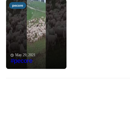
pecore
May 29, 2021
#pecore