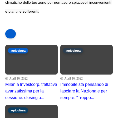
climatiche delle tue zone per non avere spiacevoli inconvenienti 
e piantine sofferenti.
agricoltura
agricoltura
April 16, 2022
April 16, 2022
Milan a Investcorp, trattativa
Immobile sta pensando di
avanzatissima per la
lasciare la Nazionale per
cessione: closing a...
sempre: “Troppo...
agricoltura