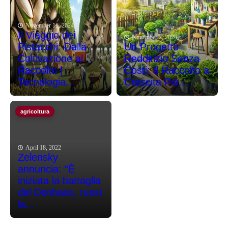
November 16, 2024
Il Viaggio dei
November 2, 2024
Pistacchi: Dalla
Un Progetto
Coltivazione al
Redditizio Senza
Raccolto |
Costi: Il Raccolto a
Tecnologia...
Crescita Più...
agricoltura
April 18, 2022
Zelensky
annuncia: “È
iniziata la battaglia
del Donbass, russi
la...