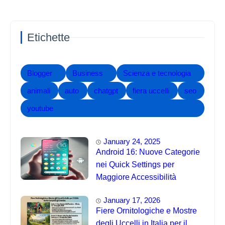
Etichette
Blogger
Business
Scienza e tecnologia
animali
auto
chatgpt
fiera uccelli
seo
youtube
January 24, 2025
Android 16: Nuove Categorie
nei Quick Settings per
Maggiore Accessibilità
January 17, 2026
Fiere Ornitologiche e Mostre
degli Uccelli in Italia per il