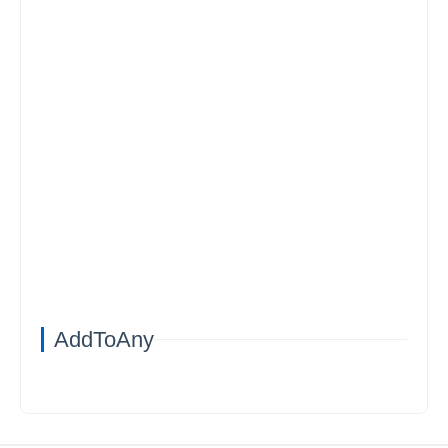
AddToAny