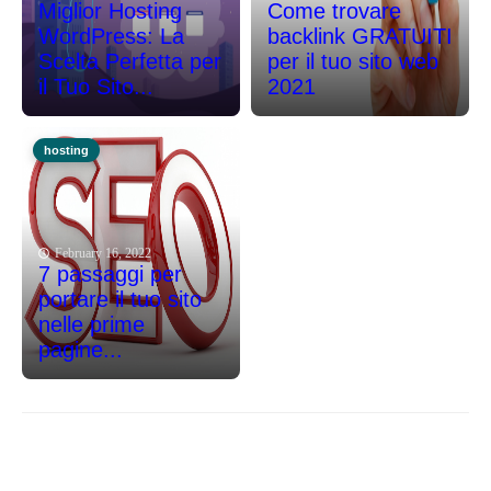
Miglior Hosting
Come trovare
WordPress: La
backlink GRATUITI
Scelta Perfetta per
per il tuo sito web
il Tuo Sito...
2021
hosting
February 16, 2022
7 passaggi per
portare il tuo sito
nelle prime
pagine...