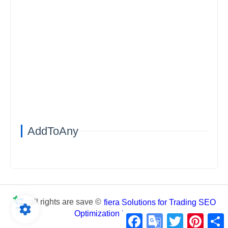
AddToAny
all rights are save ©
fiera Solutions for Trading SEO
Optimization business
Facebook
Google
Twitter
Pintere
S
Translate