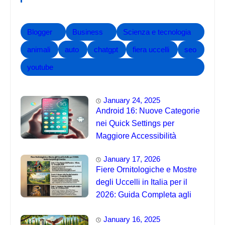
Blogger
Business
Scienza e tecnologia
animali
auto
chatgpt
fiera uccelli
seo
youtube
January 24, 2025
Android 16: Nuove Categorie
nei Quick Settings per
Maggiore Accessibilità
January 17, 2026
Fiere Ornitologiche e Mostre
degli Uccelli in Italia per il
2026: Guida Completa agli
Eventi 🐦
January 16, 2025