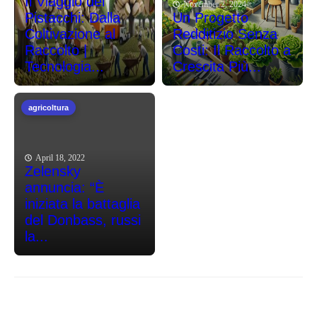
Il Viaggio dei
November 2, 2024
Pistacchi: Dalla
Un Progetto
Coltivazione al
Redditizio Senza
Raccolto |
Costi: Il Raccolto a
Tecnologia...
Crescita Più...
agricoltura
April 18, 2022
Zelensky
annuncia: “È
iniziata la battaglia
del Donbass, russi
la...