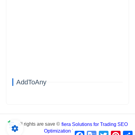
AddToAny
all rights are save ©
fiera Solutions for Trading SEO
Optimization business
Facebook
Google
Twitter
Pintere
S