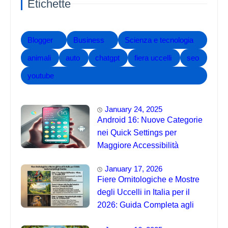
Etichette
Blogger
Business
Scienza e tecnologia
animali
auto
chatgpt
fiera uccelli
seo
youtube
January 24, 2025
Android 16: Nuove Categorie
nei Quick Settings per
Maggiore Accessibilità
January 17, 2026
Fiere Ornitologiche e Mostre
degli Uccelli in Italia per il
2026: Guida Completa agli
Eventi 🐦