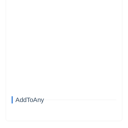
AddToAny