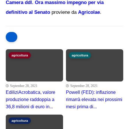
Camera ddl. Ora massimo impegno per via
definitivo al Senato
proviene da
Agricolae
.
agricoltura
agricoltura
September 28, 2021
September 28, 2021
EdiliziAcrobatica, valore
Powell (FED): inflazione
produzione raddoppia a
rimarrà elevata nei prossimi
36,8 milioni di euro in...
mesi prima di...
agricoltura