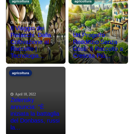
agricoltura
agricoltura
November 16, 2024
Il Viaggio dei
November 2, 2024
Pistacchi: Dalla
Un Progetto
Coltivazione al
Redditizio Senza
Raccolto |
Costi: Il Raccolto a
Tecnologia...
Crescita Più...
agricoltura
April 18, 2022
Zelensky
annuncia: “È
iniziata la battaglia
del Donbass, russi
la...