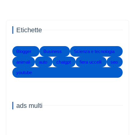
Etichette
Blogger
Business
Scienza e tecnologia
animali
auto
chatgpt
fiera uccelli
seo
youtube
ads multi