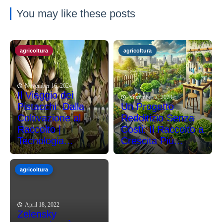
You may like these posts
agricoltura
agricoltura
November 16, 2024
Il Viaggio dei
November 2, 2024
Pistacchi: Dalla
Un Progetto
Coltivazione al
Redditizio Senza
Raccolto |
Costi: Il Raccolto a
Tecnologia...
Crescita Più...
agricoltura
April 18, 2022
Zelensky