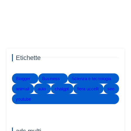
Etichette
Blogger
Business
Scienza e tecnologia
animali
auto
chatgpt
fiera uccelli
seo
youtube