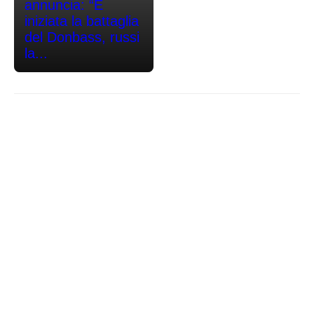
annuncia: “È
iniziata la battaglia
del Donbass, russi
la...