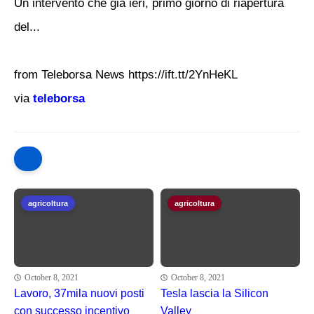
Un intervento che già ieri, primo giorno di riapertura
del...
from Teleborsa News https://ift.tt/2YnHeKL
via
teleborsa
agricoltura
agricoltura
October 8, 2021
October 8, 2021
Lavoro, 37mila nuovi posti
Tesla lascia la Silicon
con successo incentivo
Valley