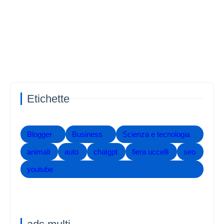
Etichette
Blogger
Business
Scienza e tecnologia
animali
auto
chatgpt
fiera uccelli
seo
youtube