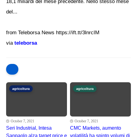
18,1 miliardi del mese precedente. Nello stesso mese
del...
from Teleborsa News https://ift.tt/3lnrcIM
via
teleborsa
agricoltura
agricoltura
October 7, 2021
October 7, 2021
Seri Industrial, Intesa
CMC Markets, aumento
Sanpaolo alza target price e
volatilità ha spinto volumi di