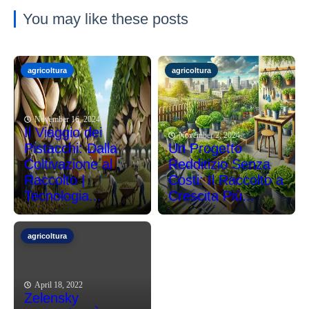
You may like these posts
agricoltura
agricoltura
November 16, 2024
Il Viaggio dei
November 2, 2024
Pistacchi: Dalla
Un Progetto
Coltivazione al
Redditizio Senza
Raccolto |
Costi: Il Raccolto a
Tecnologia...
Crescita Più...
agricoltura
April 18, 2022
Zelensky