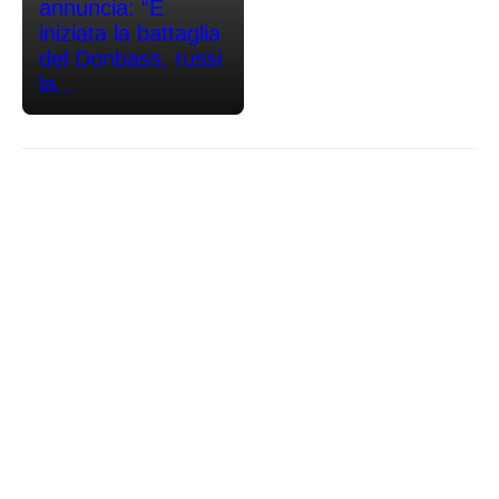
annuncia: “È
iniziata la battaglia
del Donbass, russi
la...