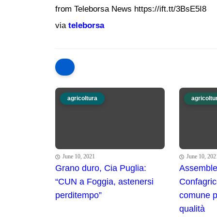
from Teleborsa News https://ift.tt/3BsE5I8
via
teleborsa
agricoltura
agricoltu
June 10, 2021
June 10, 202
Grano duro, Cia Puglia:
Assemble
“CUN a Foggia, astenersi
Confagric
perditempo”
comune pe
qualità