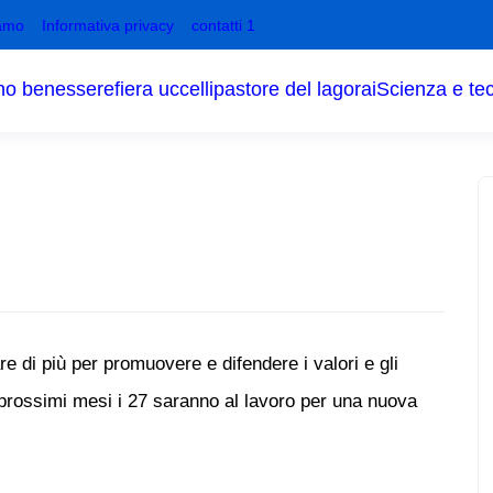
amo
Informativa privacy
contatti 1
no benessere
fiera uccelli
pastore del lagorai
Scienza e te
e di più per promuovere e difendere i valori e gli
ei prossimi mesi i 27 saranno al lavoro per una nuova