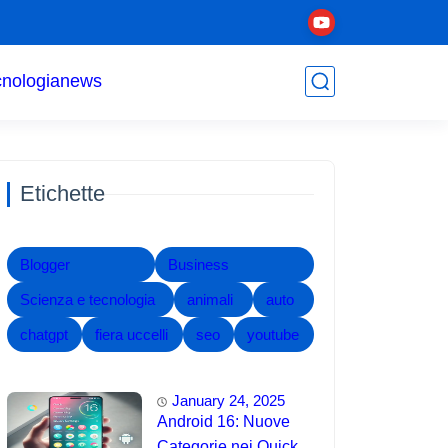
cnologia
news
Etichette
Blogger
Business
Scienza e tecnologia
animali
auto
chatgpt
fiera uccelli
seo
youtube
January 24, 2025
Android 16: Nuove
Categorie nei Quick