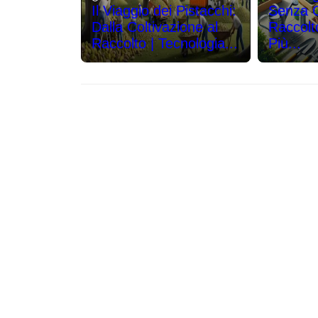
Il Viaggio dei Pistacchi:
Senza Co
Dalla Coltivazione al
Raccolt
Raccolto | Tecnologia...
Più...