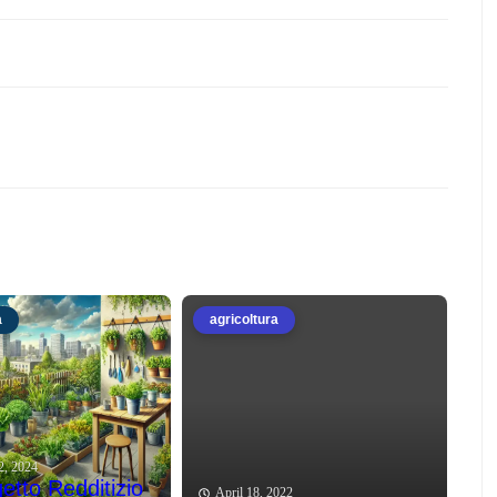
a
agricoltura
2, 2024
etto Redditizio
April 18, 2022