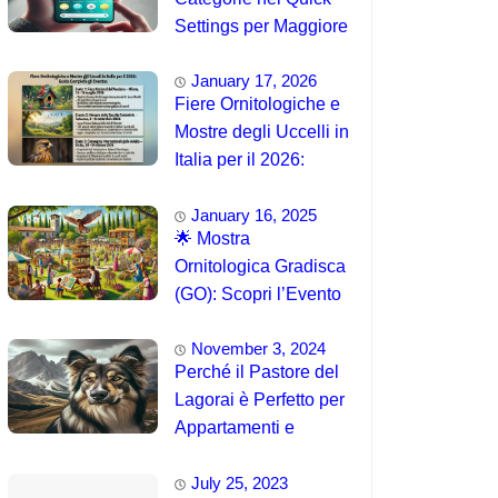
Settings per Maggiore
Accessibilità
January 17, 2026
Fiere Ornitologiche e
Mostre degli Uccelli in
Italia per il 2026:
Guida Completa agli
January 16, 2025
Eventi 🐦
🌟 Mostra
Ornitologica Gradisca
(GO): Scopri l’Evento
del 15 Agosto 2025!
November 3, 2024
Perché il Pastore del
Lagorai è Perfetto per
Appartamenti e
Famiglie
July 25, 2023