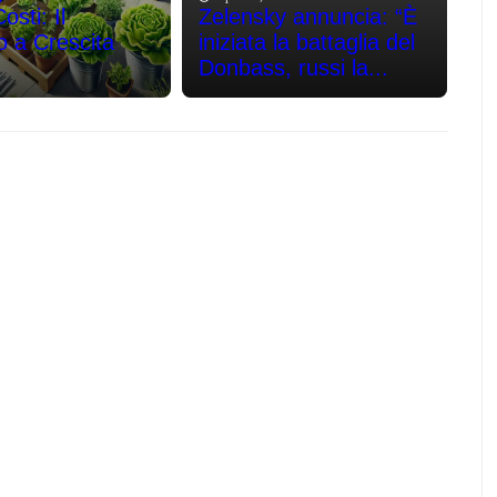
sti: Il
Zelensky annuncia: “È
o a Crescita
iniziata la battaglia del
Donbass, russi la...