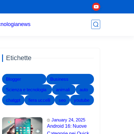
cnologia
news
Etichette
Blogger
Business
Scienza e tecnologia
animali
auto
chatgpt
fiera uccelli
seo
youtube
January 24, 2025
Android 16: Nuove
Categorie nei Quick