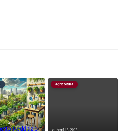
a
agricoltura
2, 2024
etto Redditizio
April 18, 2022