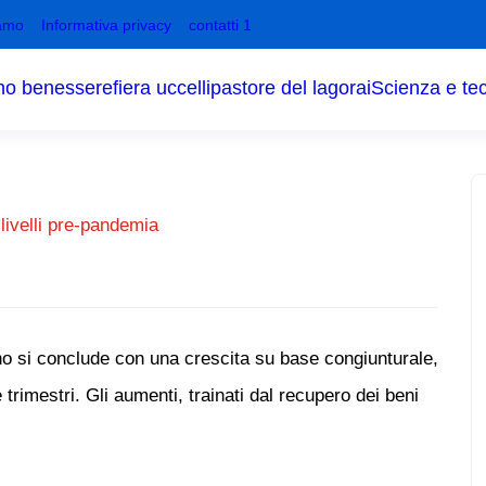
amo
Informativa privacy
contatti 1
no benessere
fiera uccelli
pastore del lagorai
Scienza e te
livelli pre-pandemia
nno si conclude con una crescita su base congiunturale,
trimestri. Gli aumenti, trainati dal recupero dei beni