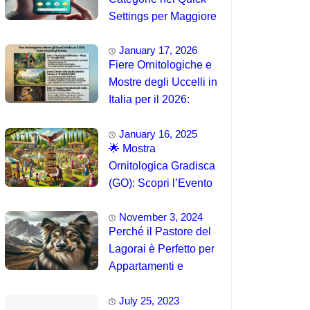
Settings per Maggiore
Accessibilità
January 17, 2026
Fiere Ornitologiche e
Mostre degli Uccelli in
Italia per il 2026:
Guida Completa agli
January 16, 2025
Eventi 🐦
🌟 Mostra
Ornitologica Gradisca
(GO): Scopri l’Evento
del 15 Agosto 2025!
November 3, 2024
Perché il Pastore del
Lagorai è Perfetto per
Appartamenti e
Famiglie
July 25, 2023