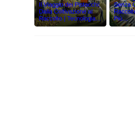
Il Viaggio dei Pistacchi:
Senza Co
Dalla Coltivazione al
Raccolt
Raccolto | Tecnologia...
Più...