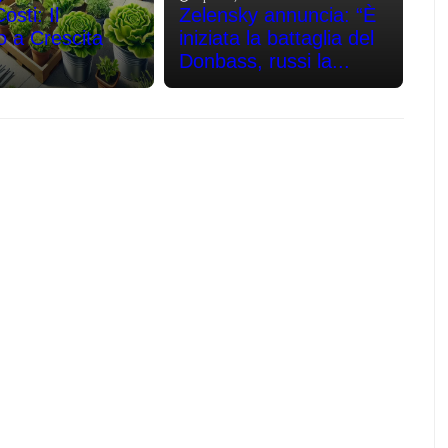
sti: Il
Zelensky annuncia: “È
o a Crescita
iniziata la battaglia del
Donbass, russi la...