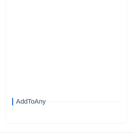
AddToAny