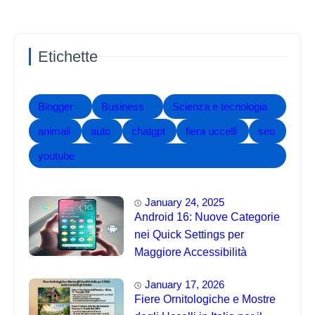
Etichette
Blogger
Business
Scienza e tecnologia
animali
auto
chatgpt
fiera uccelli
seo
youtube
January 24, 2025
Android 16: Nuove Categorie
nei Quick Settings per
Maggiore Accessibilità
January 17, 2026
Fiere Ornitologiche e Mostre