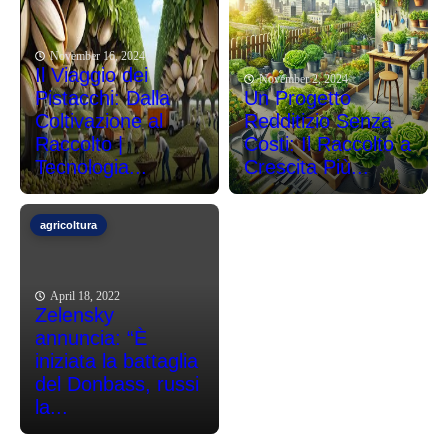
November 16, 2024
Il Viaggio dei
November 2, 2024
Pistacchi: Dalla
Un Progetto
Coltivazione al
Redditizio Senza
Raccolto |
Costi: Il Raccolto a
Tecnologia...
Crescita Più...
agricoltura
April 18, 2022
Zelensky
annuncia: “È
iniziata la battaglia
del Donbass, russi
la...