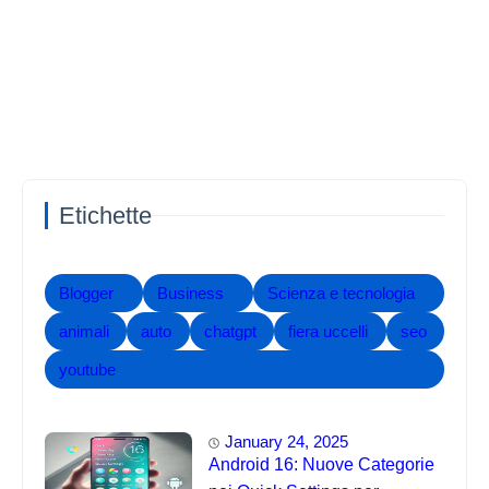
Etichette
Blogger
Business
Scienza e tecnologia
animali
auto
chatgpt
fiera uccelli
seo
youtube
January 24, 2025
Android 16: Nuove Categorie