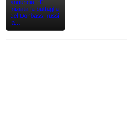
annuncia: “È
iniziata la battaglia
del Donbass, russi
la...