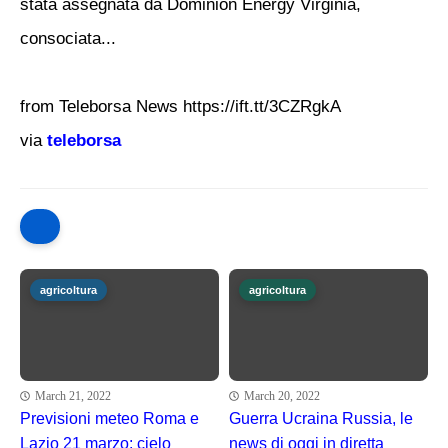
stata assegnata da Dominion Energy Virginia,
consociata...
from Teleborsa News https://ift.tt/3CZRgkA
via
teleborsa
agricoltura
agricoltura
March 21, 2022
March 20, 2022
Previsioni meteo Roma e
Guerra Ucraina Russia, le
Lazio 21 marzo: cielo
news di oggi in diretta